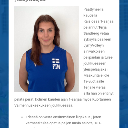
Päättyneellä
kaudella
Raisiossa 1-sarjaa
pelannut
Terja
Sandberg
vetää
syksyllä päälleen
JymyVolleyn
sinivalkoisen
pelipaidan ja tulee
joukkueeseen
yleispelaajaksi.
Maakunta ei ole
19-vuotiaalle
Terjalle vieras,
sillä hän on ehtinyt
pelata peräti kolmen kauden ajan 1-sarjaa myös Kuortaneen
Valmennuskeskuksen joukkueessa.
Edessä on vasta ensimmäinen liigakausi, joten
varmasti tulee opittua paljon uusia asioita, 181-