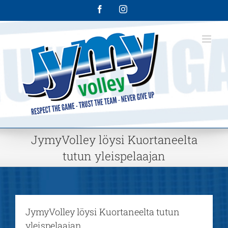
Skip
Facebook
Instagram
to
content
JymyVolley löysi Kuortaneelta
tutun yleispelaajan
JymyVolley löysi Kuortaneelta tutun
yleispelaajan