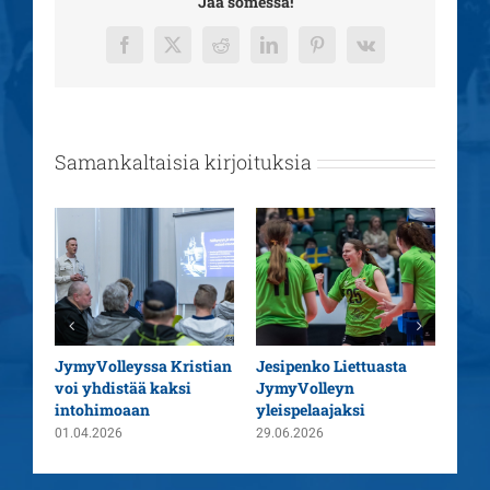
Jaa somessa!
Facebook
X
Reddit
LinkedIn
Pinterest
Vk
Samankaltaisia kirjoituksia
aatu
JymyVolleyssa Kristian
Jesipenko Liettuasta
Kaus
voi yhdistää kaksi
JymyVolleyn
pää
intohimoaan
yleispelaajaksi
26.0
01.04.2026
29.06.2026