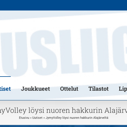
iset
Joukkueet
Ottelut
Tilastot
Li
yVolley löysi nuoren hakkurin Alajärv
Etusivu
»
Uutiset
»
JymyVolley löysi nuoren hakkurin Alajärveltä