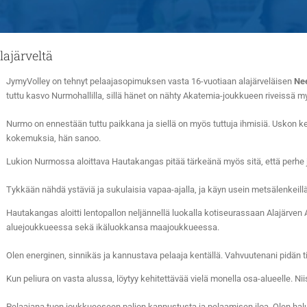
ajärveltä
JymyVolley on tehnyt pelaajasopimuksen vasta 16-vuotiaan alajärveläisen
Ne
tuttu kasvo Nurmohallilla, sillä hänet on nähty Akatemia-joukkueen riveissä my
Nurmo on ennestään tuttu paikkana ja siellä on myös tuttuja ihmisiä. Uskon ke
kokemuksia, hän sanoo.
Lukion Nurmossa aloittava Hautakangas pitää tärkeänä myös sitä, että perhe j
Tykkään nähdä ystäviä ja sukulaisia vapaa-ajalla, ja käyn usein metsälenkeillä
Hautakangas aloitti lentopallon neljännellä luokalla kotiseurassaan Alajärve
aluejoukkueessa sekä ikäluokkansa maajoukkueessa.
Olen energinen, sinnikäs ja kannustava pelaaja kentällä. Vahvuutenani pidän 
Kun peliura on vasta alussa, löytyy kehitettävää vielä monella osa-alueelle. 
Pelaajana tuon joukkueeseen paljon kannustusta ja pelaamisen iloa. Olen hal