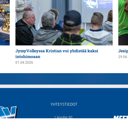
JymyVolleyssa Kristian voi yhdistää kaksi
Jesi
intohimoaan
29.06
01.04.2026
YHTEYSTIEDOT
Länsitie 30,
60550 NURMO