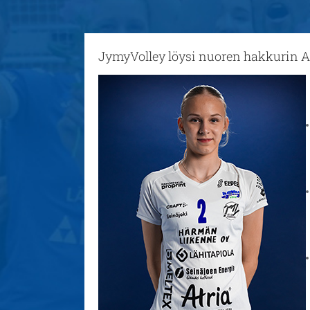
JymyVolley löysi nuoren hakkurin Al