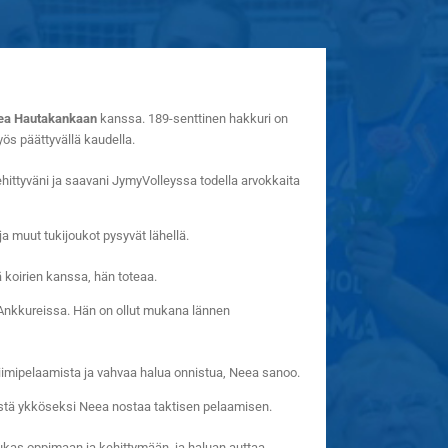
ea Hautakankaan
kanssa. 189-senttinen hakkuri on
ös päättyvällä kaudella.
hittyväni ja saavani JymyVolleyssa todella arvokkaita
a muut tukijoukot pysyvät lähellä.
 koirien kanssa, hän toteaa.
n Ankkureissa. Hän on ollut mukana lännen
tiimipelaamista ja vahvaa halua onnistua, Neea sanoo.
Niistä ykköseksi Neea nostaa taktisen pelaamisen.
ukas oppimaan ja kehittymään, ja haluan auttaa