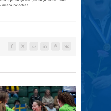
kkueena, hän toteaa.
Facebook
X
Reddit
LinkedIn
Pinterest
Vk