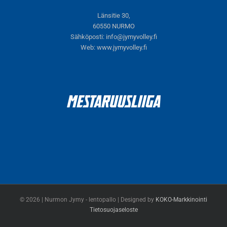
Länsitie 30,
60550 NURMO
Sähköposti:
info@jymyvolley.fi
Web:
www.jymyvolley.fi
© 2026 | Nurmon Jymy - lentopallo | Designed by
KOKO-Markkinointi
Tietosuojaseloste