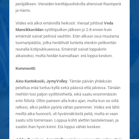
peräjälkeen. Vieraiden kenttäpuoliskolla ahersivat Rasinperä
ja Harris.
Viides erä alkoi emännillä heikosti. Vieraat johtivat
Veda
Mansikkaviidan
syöttöputken jälkeen jo 2-8 ennen kuin
emännät saivat pelinsä vauhtiin. Erän alkuun osui muutama
tuomaripäätös, jotka herättivät tunteita etenkin pelikentän
reunalla kotijoukkueessa. Emännät saivat loppukirin
aikaiseksi, mutta heidän kannaltaan erä loppui kesken.
Kommentit:
Aino Kantokoski, JymyVolley
: Tämän päivän yhdeksän
pelattua erää tuntuu kyllä sekä päässä että jaloissa. Tänään
mehtiin tosi paljon syöttövirheitä, eikä saatu ensimmäisiin
eriin fiilistä. Oltiin paineen alla koko ajan, mutta kun se siitä
ratkesi, alkoi pelikin pyöriä vähän paremmin. Viides erä lähti
meiltä aika huonosti, oli hyvännäköistä peliä, mutta ei vaan
saatu sitä toimimaan. Loppua kohti alettiin taistelemaan, ja
saatiin ihan hyvin kiinni. Erä loppui vähän kesken.