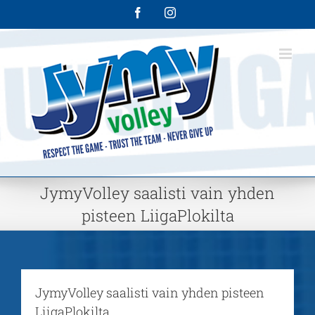
Skip
Facebook
Instagram
to
content
JymyVolley saalisti vain yhden
pisteen LiigaPlokilta
JymyVolley saalisti vain yhden pisteen
LiigaPlokilta