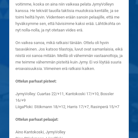
voitimme, koska on aina niin vaikeaa pelata JymyVolleyn
kanssa. He tekivät tauolla taktisia muutoksia kentälle, ja se
toimi heiltä hyvin. Viidenteen erään sanoin pelaajille, että me
hyväksymme sen, että hävisimme kaksi erää. Lähtökohta on
nyt nolla-nolla, ja nyt otetaan viides erä.
On vaikea sanoa, mikä ratkaisi tänään. Ottelu oli hyvin
tasaväkinen. Jos katsoo tilastoja, luvut ovat samanlaisia, eikä
niistä voi sanoa mitään. Meillä oli vähemmän vastaanottoja, ja
me teimme vähemmän pisteitä kuin Jymy. Ei voi löytää suuria
eroavaisuuksia. Viimeinen erä ratkaisi kaiken.
Ottelun parhaat pisteet:
JymyVolley: Cuartas 22/+11, Kantokoski 17/+10, Bossler
16/+9
LiigaPloki: Stökmann 18/+12, Harris 17/+7, Rasinperä 15/+7
Ottelun parhaat pelaajat:
Aino Kantokoski, JymyVolley