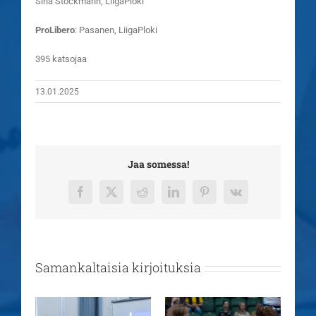
Sina Stöckmann, LiigaPloki
ProLibero
: Pasanen, LiigaPloki
395 katsojaa
13.01.2025
Jaa somessa!
Facebook
X
Reddit
LinkedIn
Pinterest
Vk
Samankaltaisia kirjoituksia