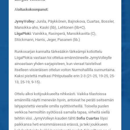
Al
oituskokoonpanot:
JymyVolley:
Junila, Päykkönen, Bajnokova, Cuartas, Bossler,
Mansikka-aho, Kaski (lib), Lehtonen (lib+C).
LiigaPloki:
Vainikka, Rasinperä, Mansikkaviita (C),
Stöckmann, Harris, Jeger, Pasanen (lib.)
Runkosarjan kannalta tärkeääkin tärkeämpi kotiottelu
LiigaPlokia vastaan toi ottelua emännöineelle JymyVolleylle
ainoastaan yhden sarjapisteen, kun vieraat taistelivat
itselleen viisieräisen ottelun voiton Nurmohallilla sunnuntaina.
Kaksi pistettä matkasi Pihtiputaalle erin 2-3 (21-25, 19-25, 25-
13, 25-19, 9-15).
Ottelu alkoi kotijoukkueelta nihkeästi. Vaikka tilastoissa
emännillä näytti menevän hyvin, antoivat he peräti seitsemän
lahjapistettä vieraille omilla syöttövirheillä. Toisella puolen
verkkoa hermoiltiin syötöissä samalla tapaa, virheitä siellä
tehtiin viisi. JymyVolleyn kauden tähti
Sofia Cuartas
löysi
paikkansa heti ensimmäisessä erässä, ja teki joukkueen