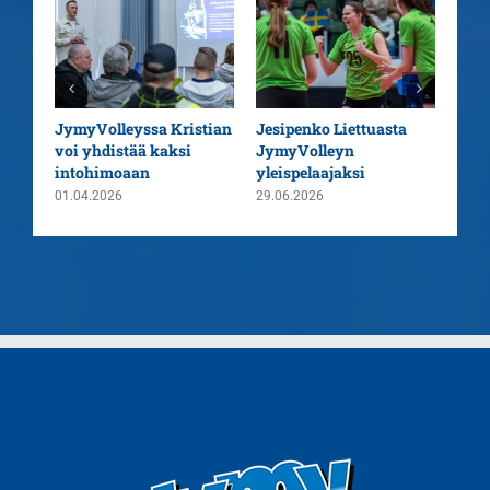
aatu
JymyVolleyssa Kristian
Jesipenko Liettuasta
Kaus
voi yhdistää kaksi
JymyVolleyn
pää
intohimoaan
yleispelaajaksi
26.0
01.04.2026
29.06.2026