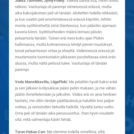
Jukka Tuovinen, JymyVolley:
Vaikea sanoa sitä, mihin ottelu
ratkesi. Vastustaja oli parempi viimeisessä erässä, mutta
aika kaksijakoinen peli oli tänään. Aloitettiin todella nihkeästi,
ja kun saatiin peli ensimmäisessä erässä käyntiin, tehtiin
monta syöttövirhettä siinä tilanteessa, kun päästiin ajamaan
kaveria kiinni. Syöttövirheiden määrä leimasi päivän
pelaamista tänään. Toinen erä meni koko ajan Plokin
hallinnassa, mutta kolmannessa tehdyt pienet muutokset,
toivat pelaamiseen virtaa ja eheyttä. Viidennessä erässä jäi
muutamasta tuomiostakin pikkasen jossiteltavaa siinä erän
alussa, mutta näitä pelissä tulee. Vastustaja oli tänään
parempi.
Veda Mansikkaviita, LiigaPloki
: Me pelattiin hyvät kaksi erää
ja sen jälkeen kotijoukkue pääsi peliin mukaan, ja me vähän
jäätiin ihmettelemään ja jalkoihin. Viides erä on aina henkien
taistelu, me oltiin tänään päättäväisiä ja haluttiin tosi paljon
voittaa, ja onnistuttiin tärkeillä hetkillä. Hyvältä tuntui voitto.
Oma peli oli tänään aika perussuoritus. Ihan hyvin noudatin
sitä, mitä valmentaja käski tehdä.
Turan Hakan Can:
Me olemme todella onnellisia, että