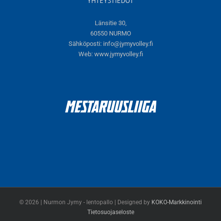
YHTEYSTIEDOT
Länsitie 30,
60550 NURMO
Sähköposti:
info@jymyvolley.fi
Web:
www.jymyvolley.fi
© 2026 | Nurmon Jymy - lentopallo | Designed by
KOKO-Markkinointi
Tietosuojaseloste