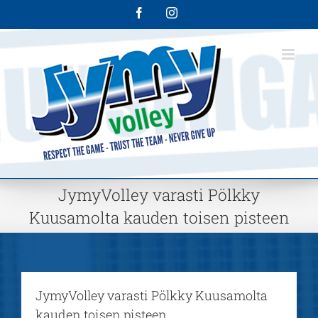
Skip
Facebook
Instagram
to
content
JymyVolley varasti Pölkky
Kuusamolta kauden toisen pisteen
JymyVolley varasti Pölkky Kuusamolta
kauden toisen pisteen