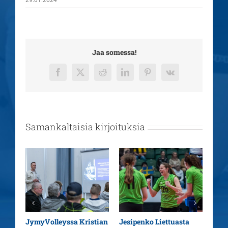
Jaa somessa!
Facebook
X
Reddit
LinkedIn
Pinterest
Vk
Samankaltaisia kirjoituksia
aatu
JymyVolleyssa Kristian
Jesipenko Liettuasta
Kaus