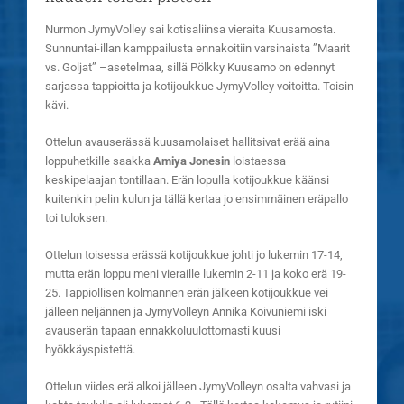
Nurmon JymyVolley sai kotisaliinsa vieraita Kuusamosta.
Sunnuntai-illan kamppailusta ennakoitiin varsinaista ”Maarit
vs. Goljat” –asetelmaa, sillä Pölkky Kuusamo on edennyt
sarjassa tappioitta ja kotijoukkue JymyVolley voitoitta. Toisin
kävi.
Ottelun avauserässä kuusamolaiset hallitsivat erää aina
loppuhetkille saakka
Amiya Jonesin
loistaessa
keskipelaajan tontillaan. Erän lopulla kotijoukkue käänsi
kuitenkin pelin kulun ja tällä kertaa jo ensimmäinen eräpallo
toi tuloksen.
Ottelun toisessa erässä kotijoukkue johti jo lukemin 17-14,
mutta erän loppu meni vieraille lukemin 2-11 ja koko erä 19-
25. Tappiollisen kolmannen erän jälkeen kotijoukkue vei
jälleen neljännen ja JymyVolleyn Annika Koivuniemi iski
avauserän tapaan ennakkoluulottomasti kuusi
hyökkäyspistettä.
Ottelun viides erä alkoi jälleen JymyVolleyn osalta vahvasi ja