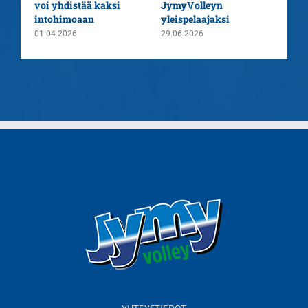
voi yhdistää kaksi
JymyVolleyn
pää
intohimoaan
yleispelaajaksi
26.0
01.04.2026
29.06.2026