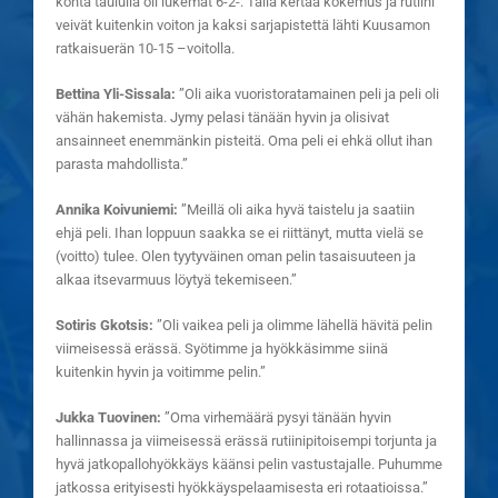
kohta taululla oli lukemat 6-2-. Tällä kertaa kokemus ja rutiini
veivät kuitenkin voiton ja kaksi sarjapistettä lähti Kuusamon
ratkaisuerän 10-15 –voitolla.
Bettina Yli-Sissala:
”Oli aika vuoristoratamainen peli ja peli oli
vähän hakemista. Jymy pelasi tänään hyvin ja olisivat
ansainneet enemmänkin pisteitä. Oma peli ei ehkä ollut ihan
parasta mahdollista.”
Annika Koivuniemi:
”Meillä oli aika hyvä taistelu ja saatiin
ehjä peli. Ihan loppuun saakka se ei riittänyt, mutta vielä se
(voitto) tulee. Olen tyytyväinen oman pelin tasaisuuteen ja
alkaa itsevarmuus löytyä tekemiseen.”
Sotiris Gkotsis:
”Oli vaikea peli ja olimme lähellä hävitä pelin
viimeisessä erässä. Syötimme ja hyökkäsimme siinä
kuitenkin hyvin ja voitimme pelin.”
Jukka Tuovinen:
”Oma virhemäärä pysyi tänään hyvin
hallinnassa ja viimeisessä erässä rutiinipitoisempi torjunta ja
hyvä jatkopallohyökkäys käänsi pelin vastustajalle. Puhumme
jatkossa erityisesti hyökkäyspelaamisesta eri rotaatioissa.”