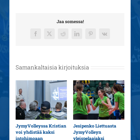
Jaa somessa!
Facebook
X
Reddit
LinkedIn
Pinterest
Vk
Samankaltaisia kirjoituksia
aatu
JymyVolleyssa Kristian
Jesipenko Liettuasta
Kaus
voi yhdistää kaksi
JymyVolleyn
pää
intohimoaan
yleispelaajaksi
26.0