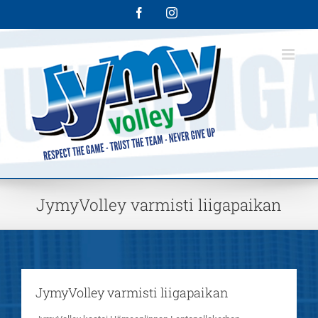
Skip
Facebook
Instagram
to
content
JymyVolley varmisti liigapaikan
JymyVolley varmisti liigapaikan