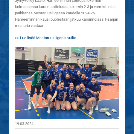
JymyVolley kaatoi Hämeenlinnan Lentopallokerhon
kolmannessa karsintaottelussa lukemin 2-3 ja varmisti näin
paikkansa Mestaruusliigassa kaudella 2024-25.
Hämeenlinnan kausi puolestaan jatkuu karsinnoissa 1-sarjan
mestaria vastaan.
>>
Lue lisää Mestaruusliigan sivuilta
19.03.2024