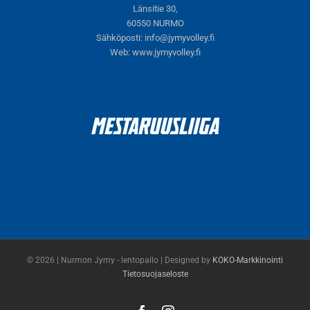
Länsitie 30,
60550 NURMO
Sähköposti:
info@jymyvolley.fi
Web:
www.jymyvolley.fi
© 2026 | Nurmon Jymy - lentopallo | Designed by
KOKO-Markkinointi
Tietosuojaseloste