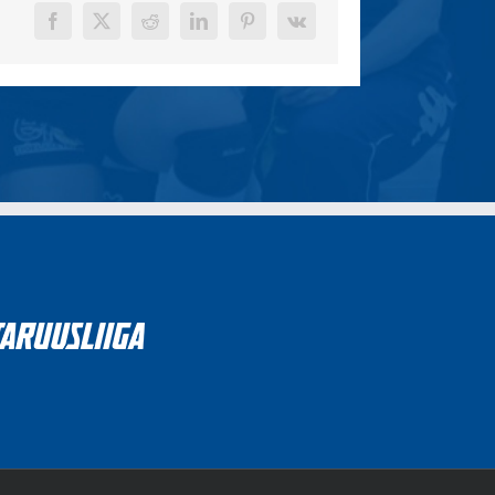
Facebook
X
Reddit
LinkedIn
Pinterest
Vk