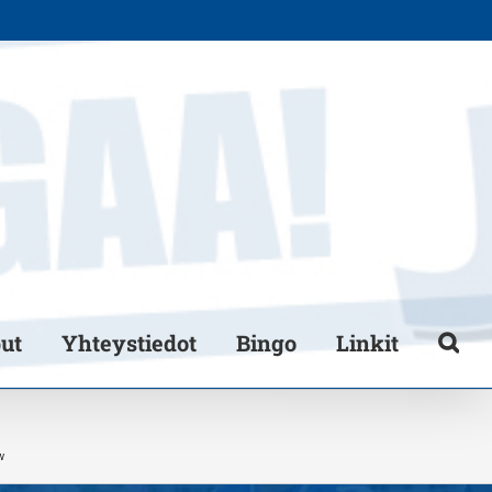
put
Yhteystiedot
Bingo
Linkit
w