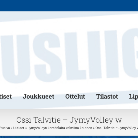
iset
Joukkueet
Ottelut
Tilastot
Li
Ossi Talvitie – JymyVolley w
Etusivu
»
Uutiset
»
JymyVolleyn kentänlaita valmiina kauteen
»
Ossi Talvitie – JymyVolley 