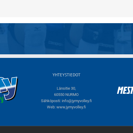
YHTEYSTIEDOT
Länsitie 30,
60550 NURMO
Sähköposti:
info@jymyvolley.fi
Web:
www.jymyvolley.fi