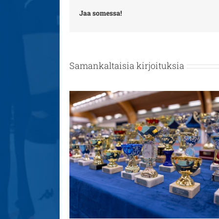
Jaa somessa!
Samankaltaisia kirjoituksia