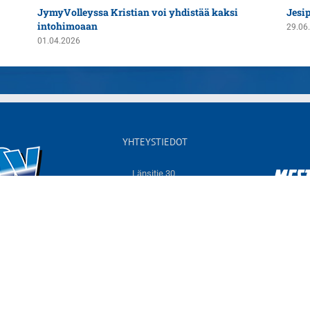
JymyVolleyssa Kristian voi yhdistää kaksi
Jesi
intohimoaan
29.06
01.04.2026
YHTEYSTIEDOT
Länsitie 30,
60550 NURMO
Sähköposti:
info@jymyvolley.fi
Web:
www.jymyvolley.fi
© 2026 | Nurmon Jymy - lentopallo | Designed by
KOKO-Markkinointi
Tietosuojaseloste