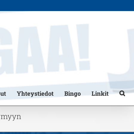
put
Yhteystiedot
Bingo
Linkit
Jymyyn