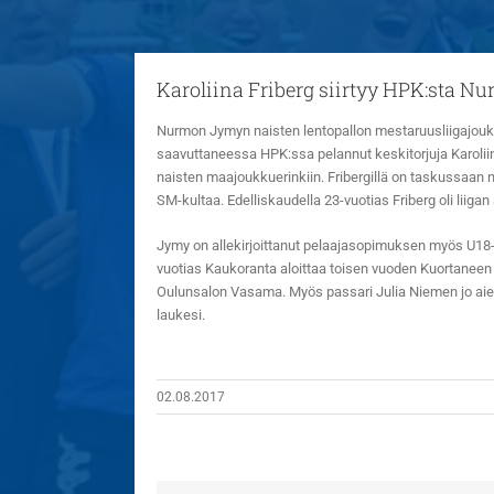
Karoliina Friberg siirtyy HPK:sta 
Nurmon Jymyn naisten lentopallon mestaruusliigajouk
saavuttaneessa HPK:ssa pelannut keskitorjuja Karoliin
naisten maajoukkuerinkiin. Fribergillä on taskussaan n
SM-kultaa. Edelliskaudella 23-vuotias Friberg oli liig
Jymy on allekirjoittanut pelaajasopimuksen myös U1
vuotias Kaukoranta aloittaa toisen vuoden Kuortaneen
Oulunsalon Vasama. Myös passari Julia Niemen jo aiemm
laukesi.
02.08.2017