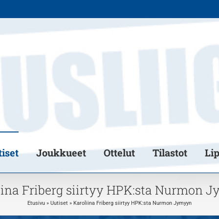
iset
Joukkueet
Ottelut
Tilastot
Li
iina Friberg siirtyy HPK:sta Nurmon 
Etusivu
»
Uutiset
»
Karoliina Friberg siirtyy HPK:sta Nurmon Jymyyn