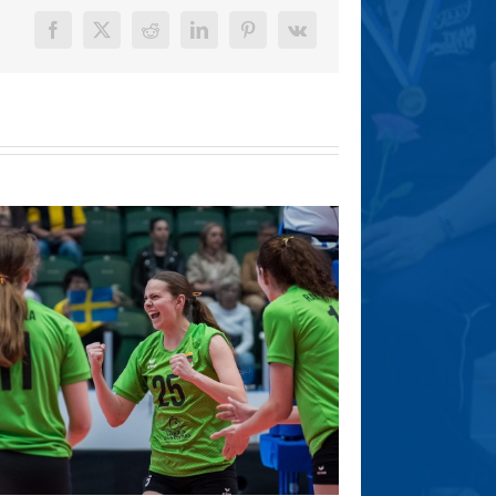
Facebook
X
Reddit
LinkedIn
Pinterest
Vk