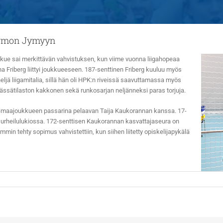
Nurmon Jymyyn
kue sai merkittävän vahvistuksen, kun viime vu
onna liigahopeaa
a Friberg liittyi joukkueeseen. 187-senttinen Friberg kuuluu myös
eljä liigamitalia, sillä hän oli HPK:n riveissä saavuttamassa myös
an ässätilaston kakkonen sekä runkosarjan neljänneksi paras torjuja.
8-maajoukkueen passarina pelaavan Taija Kaukorannan kanssa. 17-
 urheilulukiossa. 172-senttisen Kaukorannan kasvattajaseura on
in tehty sopimus vahvistettiin, kun siihen liitetty opiskelijapykälä