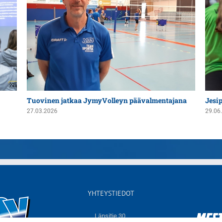
ana
Jesipenko Liettuasta JymyVolleyn yleispelaajaksi
Jymy
into
29.06.2026
01.04
YHTEYSTIEDOT
Länsitie 30,