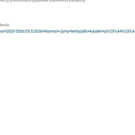
oukoille ja yhteistyökumppaneille kuluneesta kaudesta.
desta:
llo/Kausi+2025-2026/25.5.2026+Nurmon+Jymy+lentopallo+kauden+p%C3%A4%C3%