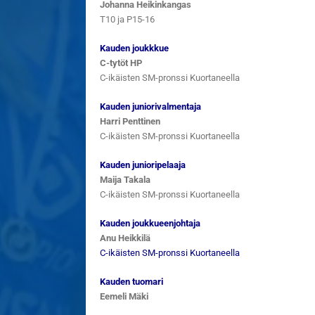
Johanna Heikinkangas
T10 ja P15-16
Kauden joukkkue
C-tytöt HP
C-ikäisten SM-pronssi Kuortaneella
Kauden juniorivalmentaja
Harri Penttinen
C-ikäisten SM-pronssi Kuortaneella
Kauden junioripelaaja
Maija Takala
C-ikäisten SM-pronssi Kuortaneella
Kauden joukkueenjohtaja
Anu Heikkilä
C-ikäisten SM-pronssi Kuortaneella
Kauden tuomari
Eemeli Mäki