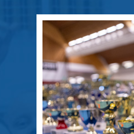
Katso
kuvaa
isompana