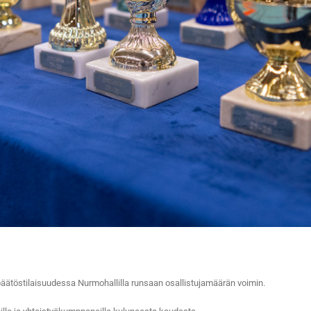
 päätöstilaisuudessa Nurmohallilla runsaan osallistujamäärän voimin.