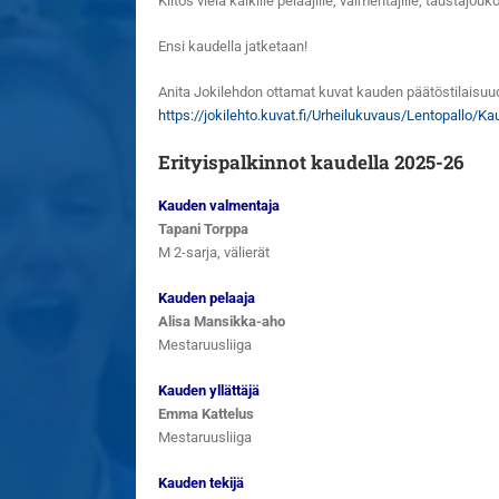
Kiitos vielä kaikille pelaajille, valmentajille, taustaj
Ensi kaudella jatketaan!
Anita Jokilehdon ottamat kuvat kauden päätöstilaisuu
https://jokilehto.kuvat.fi/Urheilukuvaus/Lentopa
Erityispalkinnot kaudella 2025-26
Kauden valmentaja
Tapani Torppa
M 2-sarja, välierät
Kauden pelaaja
Alisa Mansikka-aho
Mestaruusliiga
Kauden yllättäjä
Emma Kattelus
Mestaruusliiga
Kauden tekijä