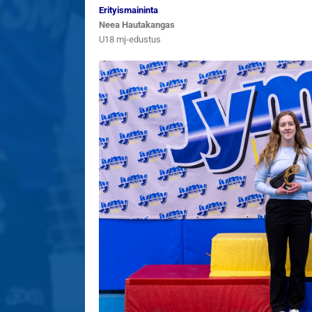
Erityismaininta
Neea Hautakangas
U18 mj-edustus