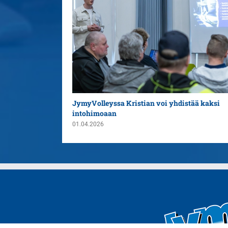
istää kaksi
Tuovinen jatkaa JymyVolleyn päävalmentaj
27.03.2026