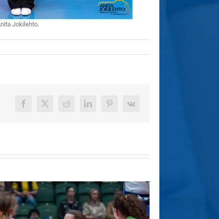
nita Jokilehto.
Facebook
X
Reddit
LinkedIn
Pinterest
Vk