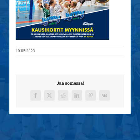
10.05.2023
Jaa somessa!
Facebook
X
Reddit
LinkedIn
Pinterest
Vk