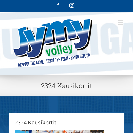
Skip
Facebook
Instagram
to
content
2324 Kausikortit
2324 Kausikortit