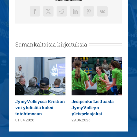
Facebook
X
Reddit
LinkedIn
Pinterest
Vk
Samankaltaisia kirjoituksia
aatu
JymyVolleyssa Kristian
Jesipenko Liettuasta
Kaus
voi yhdistää kaksi
JymyVolleyn
pää
intohimoaan
yleispelaajaksi
26.0
01.04.2026
29.06.2026