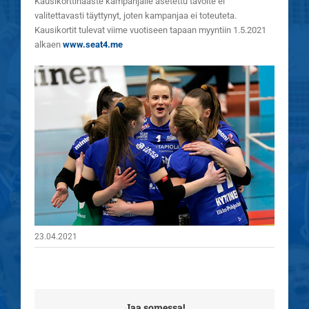
Kausikorttihaaste kampanjalle asetettu tavoite ei
valitettavasti täyttynyt, joten kampanjaa ei toteuteta.
Kausikortit tulevat viime vuotiseen tapaan myyntiin 1.5.2021
alkaen
www.seat4.me
23.04.2021
Jaa somessa!