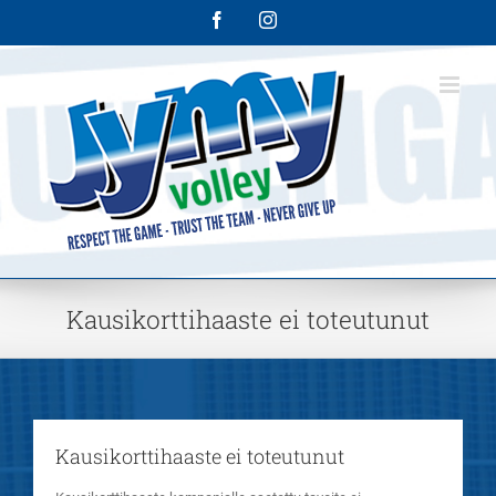
Skip
Facebook
Instagram
to
content
Kausikorttihaaste ei toteutunut
Kausikorttihaaste ei toteutunut