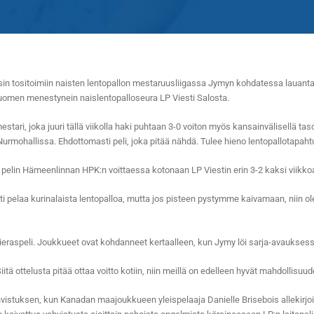
n tositoimiin naisten lentopallon mestaruusliigassa Jymyn kohdatessa lauantain
Suomen menestynein naislentopalloseura LP Viesti Salosta.
ari, joka juuri tällä viikolla haki puhtaan 3-0 voiton myös kansainvälisellä ta
Nurmohallissa. Ehdottomasti peli, joka pitää nähdä. Tulee hieno lentopallotapa
en pelin Hämeenlinnan HPK:n voittaessa kotonaan LP Viestin erin 3-2 kaksi viikkoa
ti pelaa kurinalaista lentopalloa, mutta jos pisteen pystymme kaivamaan, niin o
 vieraspeli. Joukkueet ovat kohdanneet kertaalleen, kun Jymy löi sarja-avaukse
 ottelusta pitää ottaa voitto kotiin, niin meillä on edelleen hyvät mahdollisuud
istuksen, kun Kanadan maajoukkueen yleispelaaja Danielle Brisebois allekirjo