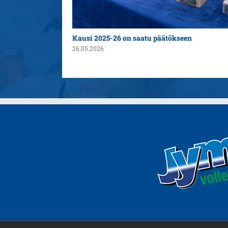
n yleispelaajaksi
Kausi 2025-26 on saatu päätökseen
26.05.2026