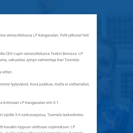
a vierasottelussa LP Kangasalan. Pelit jatkuvat heti
solla CEV-cupin vierasottelussa Tsekin Brnossa. LP
htuma, vakuuttaa Jymyn valmentaja Kari Tuomela.
 sitten.
lemme tyytyväisiä. Kova joukkue, mutta ei voittamaton,
ssa kotonaan LP Kangasalan erin 3-1.
et sijoille 5-6 runkosarjassa, Tuomela laskeskelee.
itti kauden loppuun ulottuvan sopimuksen. LP