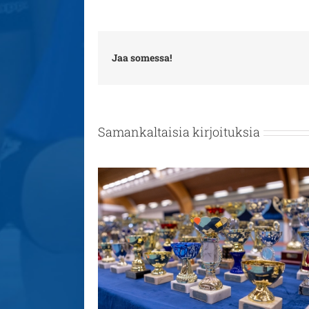
Jaa somessa!
Samankaltaisia kirjoituksia