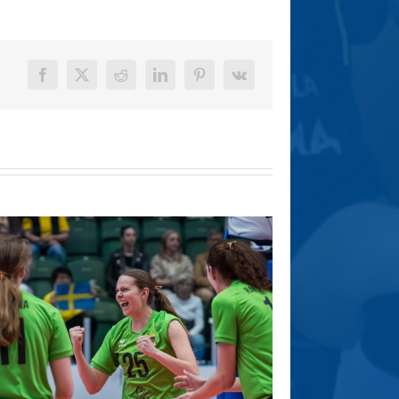
Facebook
X
Reddit
LinkedIn
Pinterest
Vk