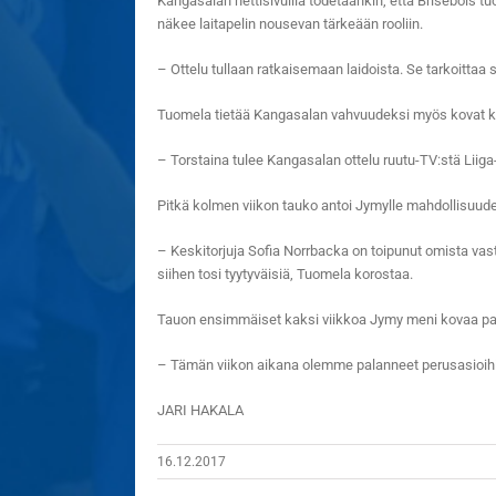
Kangasalan nettisivuilla todetaankin, että Brisebois 
näkee laitapelin nousevan tärkeään rooliin.
– Ottelu tullaan ratkaisemaan laidoista. Se tarkoittaa s
Tuomela tietää Kangasalan vahvuudeksi myös kovat kesk
– Torstaina tulee Kangasalan ottelu ruutu-TV:stä Liig
Pitkä kolmen viikon tauko antoi Jymylle mahdollisuude
– Keskitorjuja Sofia Norrbacka on toipunut omista vast
siihen tosi tyytyväisiä, Tuomela korostaa.
Tauon ensimmäiset kaksi viikkoa Jymy meni kovaa pan
– Tämän viikon aikana olemme palanneet perusasioihin
JARI HAKALA
16.12.2017