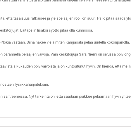
tuo kaivattua vahvistusta ajoittain pahoista ongelmista kärsineeseen LP:n laita
itä, että tasaisuus ratkaisee ja yleispelaajien rooli on suuri. Pallo pitää saada y
itorjujat. Laitapelin lisäksi syöttö pitää olla kunnossa.
a-Plokia vastaan. Siinä näkee vielä miten Kangasala pelaa uudella kokonpanolla.
n parannella pelaajien vaivoja. Vain keskitorjuja Sara Niemi on sivussa polvion
aavista alkukauden polvivaivoista ja on kuntoutunut hyvin. On hienoa, että meill
ostaen fysiikkaharjoituksiin.
 salitreeneissä. Nyt tärkeintä on, että saadaan joukkue pelaamaan hyvin yhteen