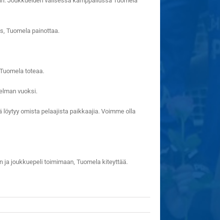
peliin. Joukkueiden välisessä kamppailussa Tuomela
lös, Tuomela painottaa.
 Tuomela toteaa.
gelman vuoksi.
ä löytyy omista pelaajista paikkaajia. Voimme olla
 ja joukkuepeli toimimaan, Tuomela kiteyttää.