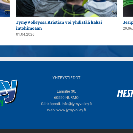
JymyVolleyssa Kristian voi yhdistää kaksi
Jesi
intohimoaan
29.06
01.04.2026
YHTEYSTIEDOT
Länsitie 30,
60550 NURMO
Sähköposti:
info@jymyvolley.fi
Web:
www.jymyvolley.fi