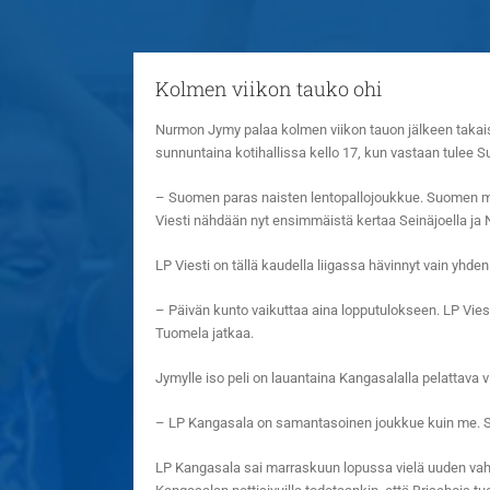
Kolmen viikon tauko ohi
Nurmon Jymy palaa kolmen viikon tauon jälkeen takaisi
sunnuntaina kotihallissa kello 17, kun vastaan tulee 
– Suomen paras naisten lentopallojoukkue. Suomen mest
Viesti nähdään nyt ensimmäistä kertaa Seinäjoella ja 
LP Viesti on tällä kaudella liigassa hävinnyt vain yhd
– Päivän kunto vaikuttaa aina lopputulokseen. LP Vies
Tuomela jatkaa.
Jymylle iso peli on lauantaina Kangasalalla pelattava
– LP Kangasala on samantasoinen joukkue kuin me. Siitä
LP Kangasala sai marraskuun lopussa vielä uuden vahv