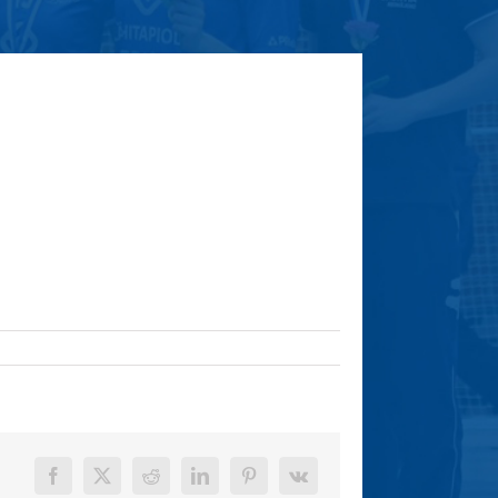
Facebook
X
Reddit
LinkedIn
Pinterest
Vk