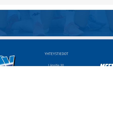
YHTEYSTIEDOT
Länsitie 30,
60550 NURMO
Sähköposti:
info@jymyvolley.fi
Web:
www.jymyvolley.fi
© 2026 | Nurmon Jymy - lentopallo | Designed by
KOKO-Markkinointi
Tietosuojaseloste