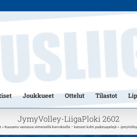
iset
Joukkueet
Ottelut
Tilastot
Li
JymyVolley-LiigaPloki 2602
t
»
Kuusamo vastassa viimeisellä kierroksella – katseet kohti pudotuspelejä
»
JymyVolley