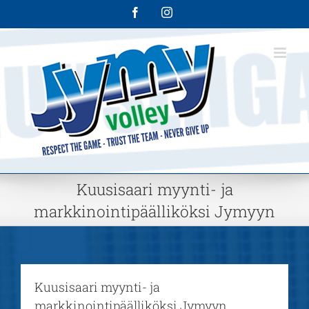
Skip
Facebook
Instagram
to
content
Kuusisaari myynti- ja
markkinointipäälliköksi Jymyyn
Kuusisaari myynti- ja
markkinointipäälliköksi Jymyyn