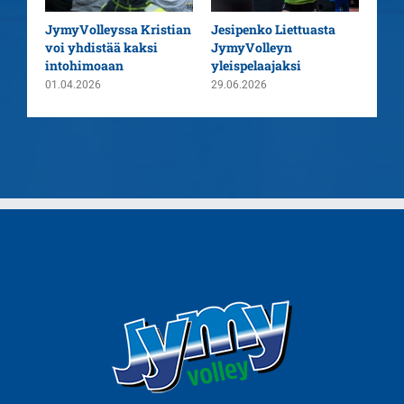
aatu
JymyVolleyssa Kristian
Jesipenko Liettuasta
Kaus
voi yhdistää kaksi
JymyVolleyn
pää
intohimoaan
yleispelaajaksi
26.0
01.04.2026
29.06.2026