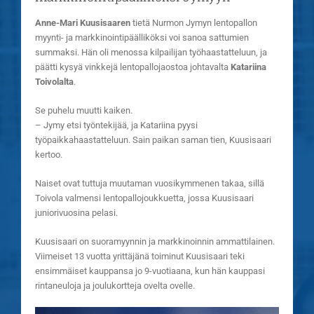
Anne-Mari Kuusisaaren
tietä Nurmon Jymyn lentopallon
myynti- ja markkinointipäälliköksi voi sanoa sattumien
summaksi.
Hän oli menossa kilpailijan työhaastatteluun, ja
päätti kysyä vinkkejä lentopallojaostoa johtavalta
Katariina
Toivolalta
.
Se puhelu muutti kaiken.
– Jymy etsi työntekijää, ja Katariina pyysi
työpaikkahaastatteluun. Sain paikan saman tien, Kuusisaari
kertoo.
Naiset ovat tuttuja muutaman vuosikymmenen takaa, sillä
Toivola valmensi lentopallojoukkuetta, jossa Kuusisaari
juniorivuosina pelasi.
Kuusisaari on suoramyynnin ja markkinoinnin ammattilainen.
Viimeiset 13 vuotta yrittäjänä toiminut Kuusisaari teki
ensimmäiset kauppansa jo 9-vuotiaana, kun hän kauppasi
rintaneuloja ja joulukortteja ovelta ovelle.