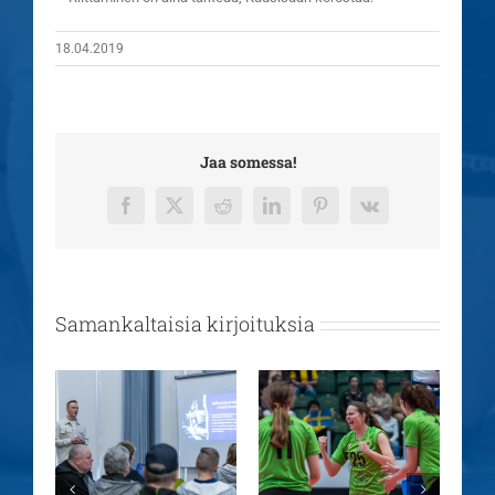
18.04.2019
Jaa somessa!
Facebook
X
Reddit
LinkedIn
Pinterest
Vk
Samankaltaisia kirjoituksia