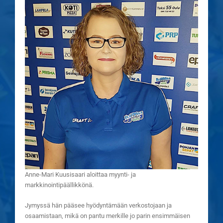
Anne-Mari Kuusisaari aloittaa myynti- ja
markkinointipäällikkönä.
Jymyssä hän pääsee hyödyntämään verkostojaan ja
osaamistaan, mikä on pantu merkille jo parin ensimmäisen