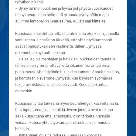
työviikon aikana.
– Jymy on monipuolinen ja hyvää pohjatyötä vuosikaudet
tehnyt seura. Ihan hetkessä ei saada syntymään maan
suurinta lentopallon junnuseuraa, Kuusisaari kiittelee.
Kuusisaari muistuttaa, että seuratoiminta etenkin liigatasolla
vaatii rahaa. Hänelle on tärkeää, että yhteistyökumppanit
saavat panostuksilleen vastinetta. Siihen Jymyssä
rakennetaan nyt uutta polkua.
– Pelaajien, valmentajien ja kaikkien joukkueiden taustalla
toimivien on ymmärrettävä, että jokainen voi antaa oman
panoksensa yhteistyöhön tukijoiden kanssa. Sanotaan kiitos,
ja kerrotaan olevamme Jymystä, kun käydään syömässä
tukijaravintolassa, ei se paljoa vaadi, Kuusisaari antaa
esimerkin.
Kuusisaari pitää tärkeänä myös seurahengen kasvattamista.
Isot tapahtumat, jossa kaikki Jymyn jaostot ovat mukana
sekä kutsuttuina että järjestäjinä, ovat tärkeitä. Samalla
voidaan kutsua yhteistyökumppanit mukaan, ja muistaa
heitäkin.
– Kiittäminen on aina tärkeää, Kuusisaari korostaa.