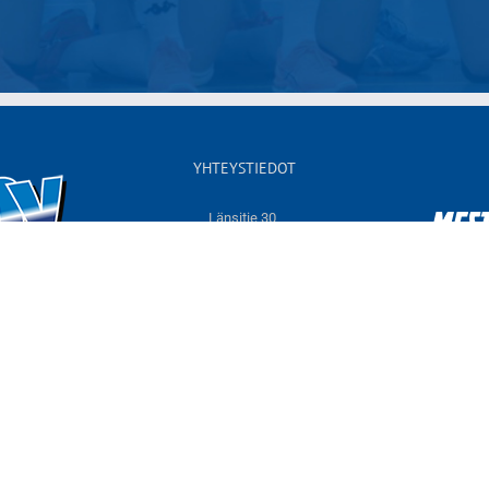
YHTEYSTIEDOT
Länsitie 30,
60550 NURMO
Sähköposti:
info@jymyvolley.fi
Web:
www.jymyvolley.fi
© 2026 | Nurmon Jymy - lentopallo | Designed by
KOKO-Markkinointi
Tietosuojaseloste
Facebook
Instagram