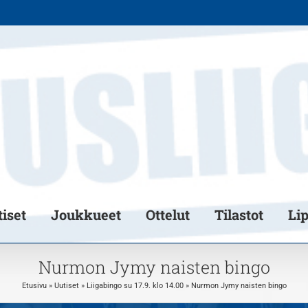
iset
Joukkueet
Ottelut
Tilastot
Li
Nurmon Jymy naisten bingo
Etusivu
»
Uutiset
»
Liigabingo su 17.9. klo 14.00
»
Nurmon Jymy naisten bingo