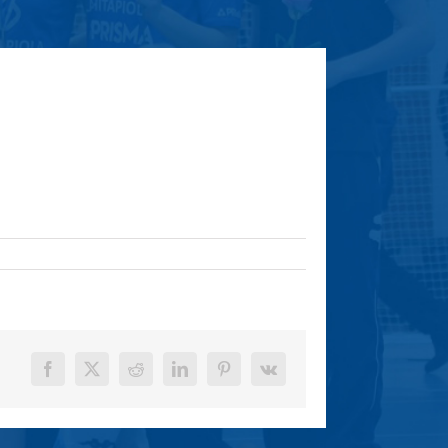
Facebook
X
Reddit
LinkedIn
Pinterest
Vk