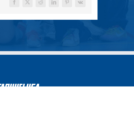
Facebook
X
Reddit
LinkedIn
Pinterest
Vk