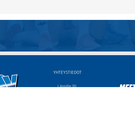
YHTEYSTIEDOT
Länsitie 30,
60550 NURMO
Sähköposti:
info@jymyvolley.fi
Web:
www.jymyvolley.fi
© 2026 | Nurmon Jymy - lentopallo | Designed by
KOKO-Markkinointi