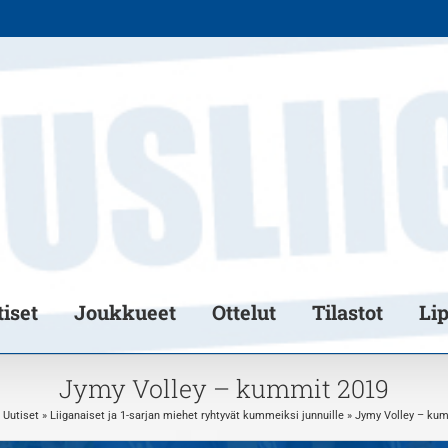
iset
Joukkueet
Ottelut
Tilastot
Li
Jymy Volley – kummit 2019
»
Uutiset
»
Liiganaiset ja 1-sarjan miehet ryhtyvät kummeiksi junnuille
»
Jymy Volley – ku