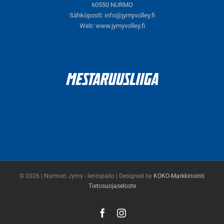
60550 NURMO
Sähköposti:
info@jymyvolley.fi
Web:
www.jymyvolley.fi
© 2026 | Nurmon Jymy - lentopallo | Designed by
KOKO-Markkinointi
Tietosuojaseloste
Facebook
Instagram