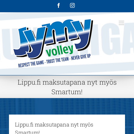
Skip
Facebook
Instagram
to
content
Lippu.fi maksutapana nyt myös
Smartum!
Lippu.fi maksutapana nyt myös
Smartum!