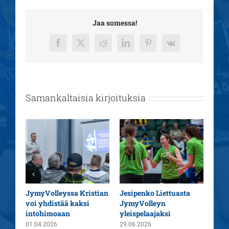
Jaa somessa!
Facebook
X
Reddit
LinkedIn
Pinterest
Vk
Samankaltaisia kirjoituksia
aatu
JymyVolleyssa Kristian
Jesipenko Liettuasta
Kaus
voi yhdistää kaksi
JymyVolleyn
pää
intohimoaan
yleispelaajaksi
26.0
01.04.2026
29.06.2026