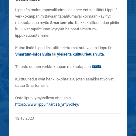
Lippu.fin maksutapavalikoima laajenee entisestään! Lippu.fi-
verkkokaupan mittavaan tapahtumavalikoimaan käy nyt
maksutapana myös
Smartum-etu
. Kaikki kulttuuriedun piiriin
kuuluvat tapahtumat löytyvät helposti Smartum-
lippukaupastamme.
Katso lisää Lippu.fin kulttuurietu-maksutavoista Lippu.fin
Smartum-infosivulta
tai
yleiseltä kulttuurietusivulta
.
Tutustu uuteen verkkokaupan maksutapaan
täällä
.
Kulttuuriedut ovat henkilökohtaisia, joten asiakkaat voivat
ostaa Smartumeilla
Osta liput JymyVolleyn otteluihin:
https://www.lippu.fi/artist/jymyvolley/
12.10.2023