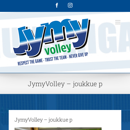
Skip
Facebook
Instagram
to
content
JymyVolley – joukkue p
JymyVolley – joukkue p