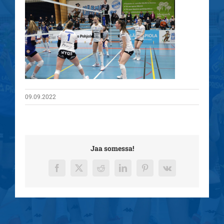
09.09.2022
Jaa somessa!
Facebook
X
Reddit
LinkedIn
Pinterest
Vk