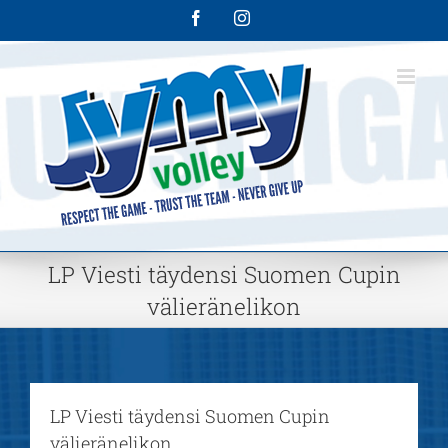
Skip
Facebook
Instagram
to
content
LP Viesti täydensi Suomen Cupin
välieränelikon
LP Viesti täydensi Suomen Cupin
välieränelikon