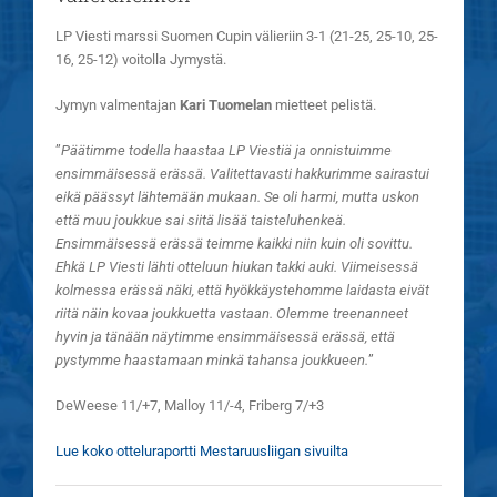
LP Viesti marssi Suomen Cupin välieriin 3
-1 (21-25, 25-10, 25-
16, 25-12) voitolla Jymystä.
Jymyn valmentajan
Kari Tuomelan
mietteet pelistä.
”
Päätimme todella haastaa LP Viestiä ja onnistuimme
ensimmäisessä erässä. Valitettavasti hakkurimme sairastui
eikä päässyt lähtemään mukaan. Se oli harmi, mutta uskon
että muu joukkue sai siitä lisää taisteluhenkeä.
Ensimmäisessä erässä teimme kaikki niin kuin oli sovittu.
Ehkä LP Viesti lähti otteluun hiukan takki auki. Viimeisessä
kolmessa erässä näki, että hyökkäystehomme laidasta eivät
riitä näin kovaa joukkuetta vastaan. Olemme treenanneet
hyvin ja tänään näytimme ensimmäisessä erässä, että
pystymme haastamaan minkä tahansa joukkueen.
”
DeWeese 11/+7, Malloy 11/-4, Friberg 7/+3
Lue koko otteluraportti Mestaruusliigan sivuilta