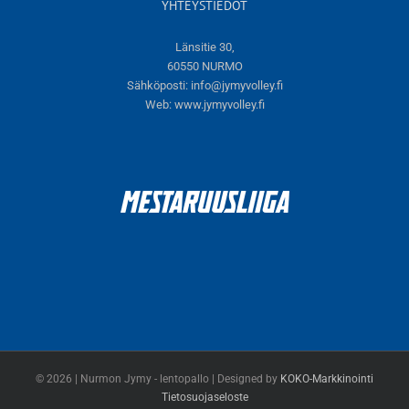
YHTEYSTIEDOT
Länsitie 30,
60550 NURMO
Sähköposti:
info@jymyvolley.fi
Web:
www.jymyvolley.fi
© 2026 | Nurmon Jymy - lentopallo | Designed by
KOKO-Markkinointi
Tietosuojaseloste