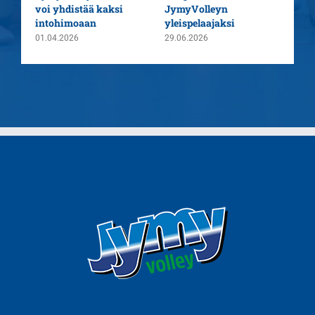
voi yhdistää kaksi
JymyVolleyn
pää
intohimoaan
yleispelaajaksi
26.0
01.04.2026
29.06.2026