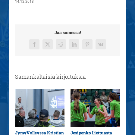
14.12.2018
Jaa somessa!
Facebook
X
Reddit
LinkedIn
Pinterest
Vk
Samankaltaisia kirjoituksia
aatu
JymyVolleyssa Kristian
Jesipenko Liettuasta
Kaus