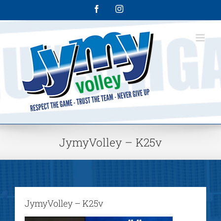
Skip
Facebook
Instagram
to
content
JymyVolley – K25v
JymyVolley – K25v