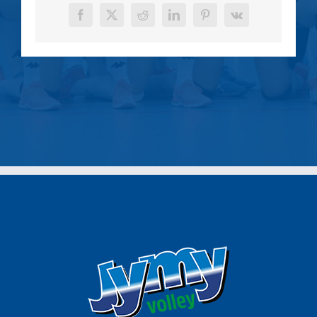
Facebook
X
Reddit
LinkedIn
Pinterest
Vk