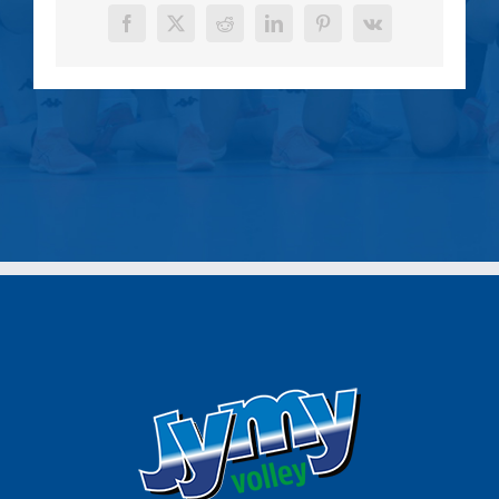
Facebook
X
Reddit
LinkedIn
Pinterest
Vk