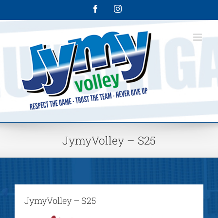
Skip
Facebook
Instagram
to
content
JymyVolley – S25
JymyVolley – S25