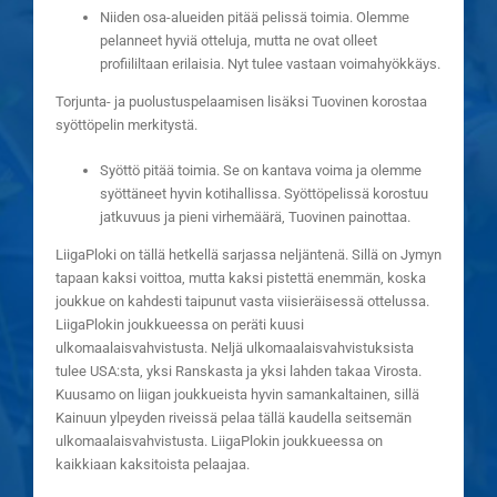
Niiden osa-alueiden pitää pelissä toimia. Olemme
pelanneet hyviä otteluja, mutta ne ovat olleet
profiililtaan erilaisia. Nyt tulee vastaan voimahyökkäys.
Torjunta- ja puolustuspelaamisen lisäksi Tuovinen korostaa
syöttöpelin merkitystä.
Syöttö pitää toimia. Se on kantava voima ja olemme
syöttäneet hyvin kotihallissa. Syöttöpelissä korostuu
jatkuvuus ja pieni virhemäärä, Tuovinen painottaa.
LiigaPloki on tällä hetkellä sarjassa neljäntenä. Sillä on Jymyn
tapaan kaksi voittoa, mutta kaksi pistettä enemmän, koska
joukkue on kahdesti taipunut vasta viisieräisessä ottelussa.
LiigaPlokin joukkueessa on peräti kuusi
ulkomaalaisvahvistusta. Neljä ulkomaalaisvahvistuksista
tulee USA:sta, yksi Ranskasta ja yksi lahden takaa Virosta.
Kuusamo on liigan joukkueista hyvin samankaltainen, sillä
Kainuun ylpeyden riveissä pelaa tällä kaudella seitsemän
ulkomaalaisvahvistusta. LiigaPlokin joukkueessa on
kaikkiaan kaksitoista pelaajaa.