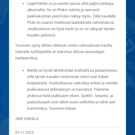
LiigaPlokilla on jo useita vuosia ollut paljon pelaajia
ulkomailta. Se on Plokin valinta ja varmasti
paikkakunnan pieni koko näkyy myös. Tälle kaudelle
Ploki on saanut riveihinsä laadukkaita vahvistuksia.
Joukkueessa on hyvä henki ja se on näkynyt tämän
kauden peleissä.
Tuovisen Jymy lähtee otteluun omien vahvuuksien kautta.
Vahvalla syöttöpelillä on tarkoitus rikkoa vastustajan
vastaanottoa.
Meillä on hyvät lähtökohdat kotihallissa pelaamiseen,
sillä tämän kauden molemmat voitot ovat tulleet
kotipeleistä. Itseluottamus vaikuttaa eniten ja meidän
joukkueessa yhtenäisyys on kasvanut. Teemme
yhdessä töitä joukkueen eteen. Syöttö-, torjunta- ja
puolustuspeli ovat olleet avain voittoihin ja niihin peli
kulminoituu, Tuovinen toteaa.
JARI HAKALA
05.11.2025