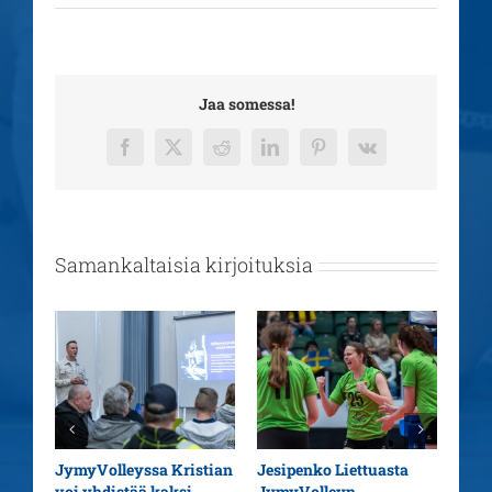
Jaa somessa!
Facebook
X
Reddit
LinkedIn
Pinterest
Vk
Samankaltaisia kirjoituksia
aatu
JymyVolleyssa Kristian
Jesipenko Liettuasta
Kaus
voi yhdistää kaksi
JymyVolleyn
pää