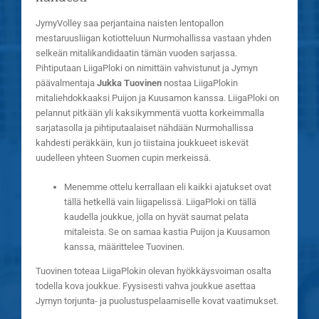
JymyVolley saa perjantaina naisten lentopallon
mestaruusliigan kotiotteluun Nurmohallissa vastaan yhden
selkeän mitalikandidaatin tämän vuoden sarjassa.
Pihtiputaan LiigaPloki on nimittäin vahvistunut ja Jymyn
päävalmentaja
Jukka Tuovinen
nostaa LiigaPlokin
mitaliehdokkaaksi Puijon ja Kuusamon kanssa. LiigaPloki on
pelannut pitkään yli kaksikymmentä vuotta korkeimmalla
sarjatasolla ja pihtiputaalaiset nähdään Nurmohallissa
kahdesti peräkkäin, kun jo tiistaina joukkueet iskevät
uudelleen yhteen Suomen cupin merkeissä.
Menemme ottelu kerrallaan eli kaikki ajatukset ovat
tällä hetkellä vain liigapelissä. LiigaPloki on tällä
kaudella joukkue, jolla on hyvät saumat pelata
mitaleista. Se on samaa kastia Puijon ja Kuusamon
kanssa, määrittelee Tuovinen.
Tuovinen toteaa LiigaPlokin olevan hyökkäysvoiman osalta
todella kova joukkue. Fyysisesti vahva joukkue asettaa
Jymyn torjunta- ja puolustuspelaamiselle kovat vaatimukset.