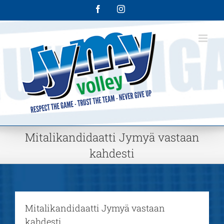
Skip
Facebook
Instagram
to
content
Mitalikandidaatti Jymyä vastaan
kahdesti
Mitalikandidaatti Jymyä vastaan
kahdesti