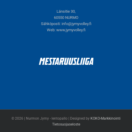
Länsitie 30,
60550 NURMO
Sähköposti:
info@jymyvolley.fi
Web:
www.jymyvolley.fi
© 2026 | Nurmon Jymy - lentopallo | Designed by
KOKO-Markkinointi
Tietosuojaseloste