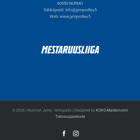
60550 NURMO
Sähköposti:
info@jymyvolley.fi
Web:
www.jymyvolley.fi
© 2026 | Nurmon Jymy - lentopallo | Designed by
KOKO-Markkinointi
Tietosuojaseloste
Facebook
Instagram