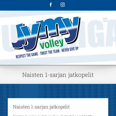
Skip
Facebook
Instagram
to
content
Naisten 1-sarjan jatkopelit
Naisten 1-sarjan jatkopelit