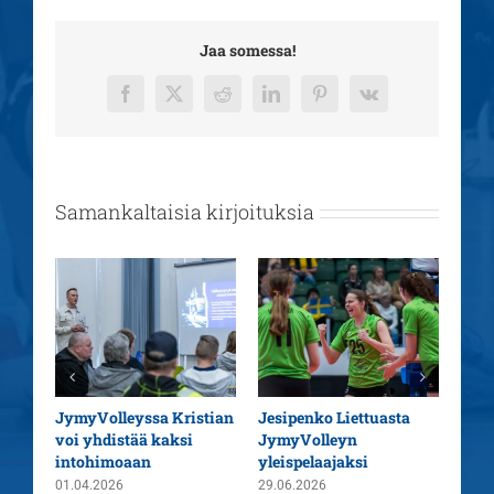
Jaa somessa!
Facebook
X
Reddit
LinkedIn
Pinterest
Vk
Samankaltaisia kirjoituksia
aatu
JymyVolleyssa Kristian
Jesipenko Liettuasta
Kaus
voi yhdistää kaksi
JymyVolleyn
pää
intohimoaan
yleispelaajaksi
26.0
01.04.2026
29.06.2026