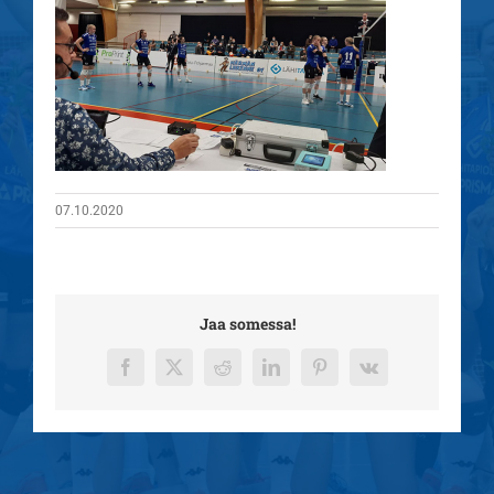
07.10.2020
Jaa somessa!
Facebook
X
Reddit
LinkedIn
Pinterest
Vk