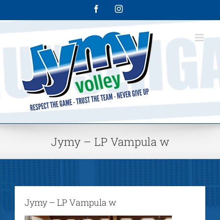
Skip
Facebook
Instagram
to
content
Jymy – LP Vampula w
Jymy – LP Vampula w