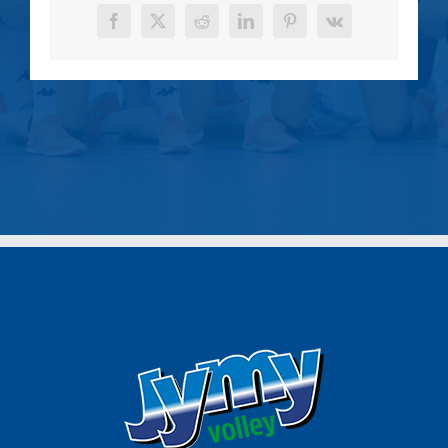
Facebook
X
Reddit
LinkedIn
Pinterest
Vk