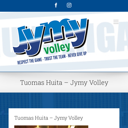
Skip
Facebook
Instagram
to
content
Tuomas Huita – Jymy Volley
Tuomas Huita – Jymy Volley