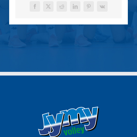
Facebook
X
Reddit
LinkedIn
Pinterest
Vk