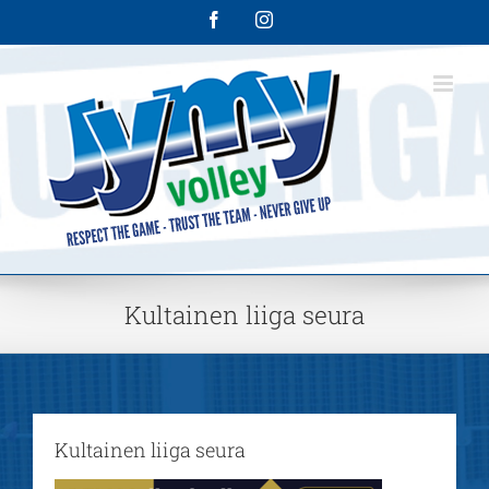
Skip
Facebook
Instagram
to
content
Kultainen liiga seura
Kultainen liiga seura