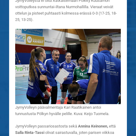
JymyVolleysta ei ollut katkaisemaan Pölkky Kuusamon
voittoputkea sunnuntai-iltana Nurmohallilla.
Vieraat veivät
ottelun ja pisteet puhtaasti kolmessa erässä 0-3 (17-25, 18-
25, 13-25).
JymyVolleyn päävalmentaja Kari Raatikainen antoi
tunnustusta Pölkyn hyvälle pelille. Kuva: Keijo Tuomela.
JymyVolleyn passariosastosta sekä
Annina Keinonen,
että
Salla Rinta-Tassi
olivat sairastuvalla, joten parisen viikkoa