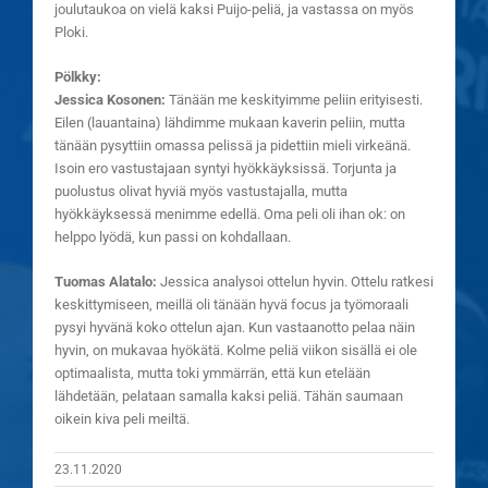
joulutaukoa on vielä kaksi Puijo-peliä, ja vastassa on myös
Ploki.
Pölkky:
Jessica Kosonen:
Tänään me keskityimme peliin erityisesti.
Eilen (lauantaina) lähdimme mukaan kaverin peliin, mutta
tänään pysyttiin omassa pelissä ja pidettiin mieli virkeänä.
Isoin ero vastustajaan syntyi hyökkäyksissä. Torjunta ja
puolustus olivat hyviä myös vastustajalla, mutta
hyökkäyksessä menimme edellä. Oma peli oli ihan ok: on
helppo lyödä, kun passi on kohdallaan.
Tuomas Alatalo:
Jessica analysoi ottelun hyvin. Ottelu ratkesi
keskittymiseen, meillä oli tänään hyvä focus ja työmoraali
pysyi hyvänä koko ottelun ajan. Kun vastaanotto pelaa näin
hyvin, on mukavaa hyökätä. Kolme peliä viikon sisällä ei ole
optimaalista, mutta toki ymmärrän, että kun etelään
lähdetään, pelataan samalla kaksi peliä. Tähän saumaan
oikein kiva peli meiltä.
23.11.2020