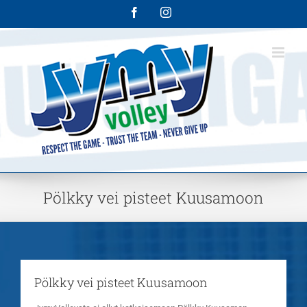
Skip
Facebook
Instagram
to
content
Pölkky vei pisteet Kuusamoon
Pölkky vei pisteet Kuusamoon