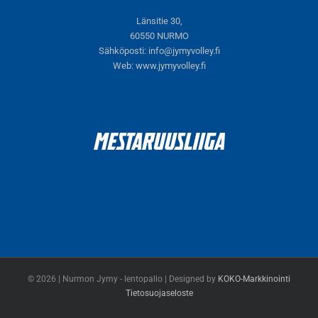
Länsitie 30,
60550 NURMO
Sähköposti:
info@jymyvolley.fi
Web:
www.jymyvolley.fi
© 2026 | Nurmon Jymy - lentopallo | Designed by
KOKO-Markkinointi
Tietosuojaseloste