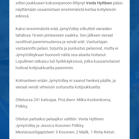
sitten joukkueen kokoonpanoon liittynyt
Venla Hyttinen
pääsi
näyttämään osaamistaan ensimmäistä kertaa kotiyleisön
edessä.
Kaksi ensimmäistä erää JymyVolley sitkutteli vieraiden
tahdissa 16:een pisteeseen saakka. Sen jälkeen vieraat
osoittivat paremmuutensa ja veivät erät. Vastustajan
vastaanotto pelasi, torjunta ja puolustus pelasivat, mutta ei
JymyVolleykaan huonosti näitä osa-alueita hoitanut.
Lopullinen ratkaisu tuli hyökkäyksissä, jotka kuusamolaiset
hoitivat kotijoukkuetta paremmin.
Kolmanteen erään JymyVolley ei saanut henkeä päälle, ja
vieraat veivät virheisiin sortunutta kotijoukkuetta.
Ottelussa 241 katsojaa. ProLibero: Milka Koskenkorva,
Pölkky.
Ottelun parhaiksi pelaajiksi valittiin: Venla Hyttinen
JymyVolley ja Jessica Kosonen Pölkky.
Mestaruusliigapisteet: 3 Kosonen, 2 Malik, 1 Rinta-Keturi.