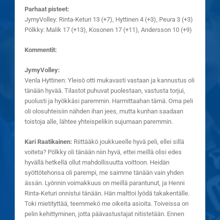
Parhaat pisteet:
JymyVolley: Rinta-Keturi 13 (+7), Hyttinen 4 (+3), Peura 3 (+3)
Pölkky: Malik 17 (+13), Kosonen 17 (+11), Andersson 10 (+9)
Kommentit:
JymyVolley:
Venla Hyttinen: Yleisö otti mukavasti vastaan ja kannustus oli
tänään hyvää. Tilastot puhuvat puolestaan, vastusta torjui,
puolusti ja hyökkäsi paremmin. Harmittaahan tämä. Oma peli
oli olosuhteisiin nähden ihan jees, mutta kunhan saadaan
toistoja alle, lähtee yhteispelikin sujumaan paremmin.
Kari Raatikainen:
Riittääkö joukkueelle hyvä peli, ellei sillä
voiteta? Pölkky oli tänään niin hyvä, ettei meillä olisi edes
hyvällä hetkellä ollut mahdollisuutta voittoon. Heidän
syöttötehonsa oli parempi, me saimme tänään vain yhden
ässän. Lyönnin voimakkuus on meillä parantunut, ja Henni
Rinta-Keturi onnistui tänään. Hän malttoi lyödä takakentälle.
Toki mietityttää, teemmekö me oikeita asioita. Toiveissa on
pelin kehittyminen, jotta päävastustajat nitistetään. Ennen