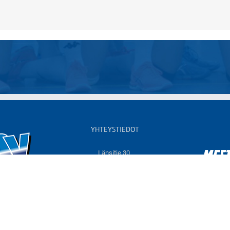
YHTEYSTIEDOT
Länsitie 30,
60550 NURMO
Sähköposti:
info@jymyvolley.fi
Web:
www.jymyvolley.fi