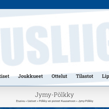
iset
Joukkueet
Ottelut
Tilastot
Li
Jymy-Pölkky
Etusivu
»
Uutiset
»
Pölkky vei pisteet Kuusamoon
»
Jymy-Pölkky