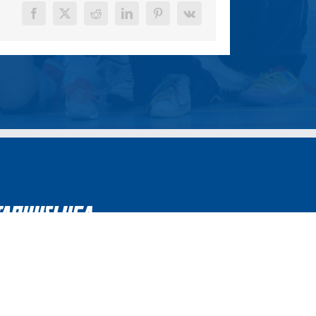
Facebook
X
Reddit
LinkedIn
Pinterest
Vk