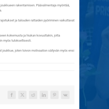
n joukkueen rakentamisen. Päävalmentaja myöntää,
a.
joitukset ja talouden rattaiden pyöriminen vaikuttavat
een kokemusta ja hiukan kovuuttakin, jotta
 myös tuloksellisesti.
nut joukkue, joten toivon motivaation säilyvän myös ensi
Facebook
X
Reddit
LinkedIn
Pinterest
Vk