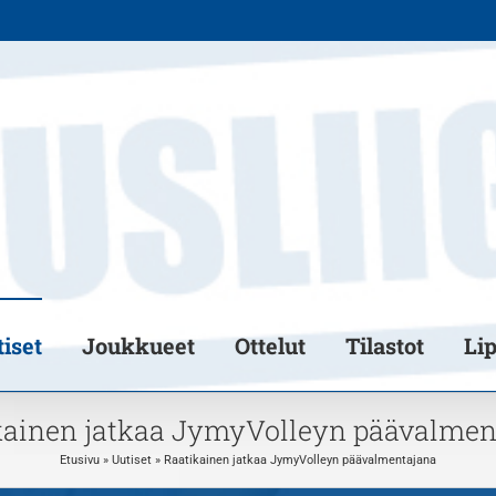
iset
Joukkueet
Ottelut
Tilastot
Li
kainen jatkaa JymyVolleyn päävalmen
Etusivu
»
Uutiset
»
Raatikainen jatkaa JymyVolleyn päävalmentajana