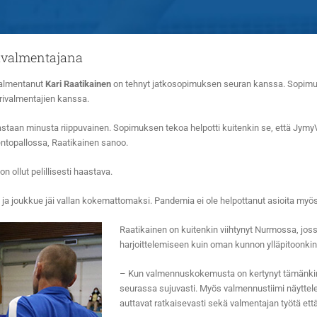
ävalmentajana
valmentanut
Kari Raatikainen
on tehnyt jatkosopimuksen seuran kanssa.
Sopimus 
rivalmentajien kanssa.
oastaan minusta riippuvainen. Sopimuksen tekoa helpotti kuitenkin se, että JymyV
ntopallossa, Raatikainen sanoo.
 ollut pelillisesti haastava.
ja joukkue jäi vallan kokemattomaksi. Pandemia ei ole helpottanut asioita my
Raatikainen on kuitenkin viihtynyt Nurmossa, joss
harjoittelemiseen kuin oman kunnon ylläpitoonkin
– Kun valmennuskokemusta on kertynyt tämänkin v
seurassa sujuvasti. Myös valmennustiimi näyttelee
auttavat ratkaisevasti sekä valmentajan työtä e