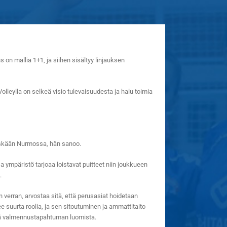
on mallia 1+1, ja siihen sisältyy linjauksen
olleylla on selkeä visio tulevaisuudesta ja halu toimia
öskään Nurmossa, hän sanoo.
a ympäristö tarjoaa loistavat puitteet niin joukkueen
.
erran, arvostaa sitä, että perusasiat hoidetaan
 suurta roolia, ja sen sitoutuminen ja ammattitaito
ttä valmennustapahtuman luomista.