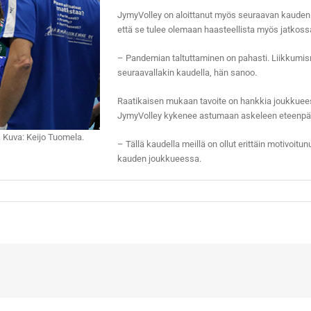
JymyVolley on aloittanut myös seuraavan kaude
että se tulee olemaan haasteellista myös jatkoss
– Pandemian taltuttaminen on pahasti. Liikkumisra
seuraavallakin kaudella, hän sanoo.
Raatikaisen mukaan tavoite on hankkia joukkuees
JymyVolley kykenee astumaan askeleen eteenpäin
 Kuva: Keijo Tuomela.
– Tällä kaudella meillä on ollut erittäin motivoitu
kauden joukkueessa.