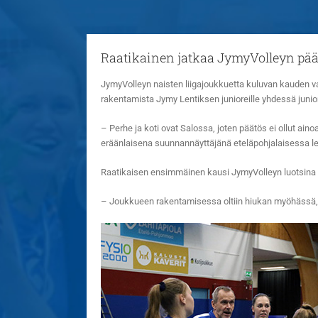
Raatikainen jatkaa JymyVolleyn pä
JymyVolleyn naisten liigajoukkuetta kuluvan kauden 
rakentamista Jymy Lentiksen junioreille yhdessä junio
– Perhe ja koti ovat Salossa, joten päätös ei ollut ain
eräänlaisena suunnannäyttäjänä eteläpohjalaisessa le
Raatikaisen ensimmäinen kausi JymyVolleyn luotsina on
– Joukkueen rakentamisessa oltiin hiukan myöhässä, 