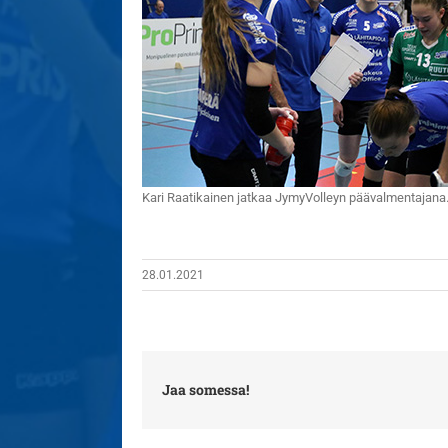
Kari Raatikainen jatkaa JymyVolleyn päävalmentajana.
28.01.2021
Jaa somessa!