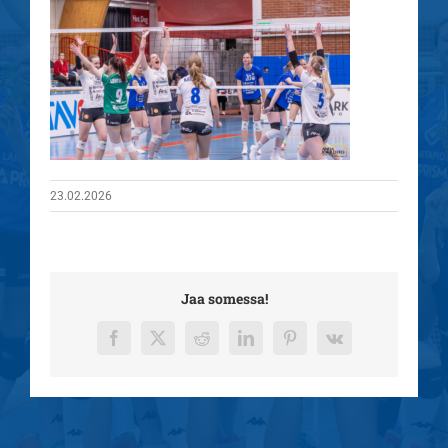
23.02.2026
Jaa somessa!
Facebook
X
Reddit
LinkedIn
Pinterest
Vk