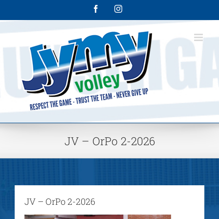
Skip
Facebook
Instagram
to
content
JV – OrPo 2-2026
JV – OrPo 2-2026