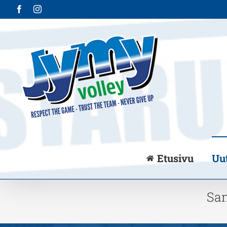
Skip
Facebook
Instagram
to
content
Etusivu
Uut
San