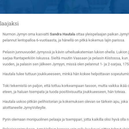
laajaksi
Nurmon Jymyn oma kasvatti
Sandra Hautala
ottaa yleispelaajan paikan Jymy
pelannut lentopalloa 6-vuotiaasta, ja hänellä on pitkä kokemus lajin parissa.
Pelasin junnuvuodet Jymyssä ja kävin urheiluakatemian lukion ohella. Lukion 
sarjaa Rantaperkiön Iskussa. Sieltä muutin Vaasaan ja pelasin Kiistossa, kun
vuoden, ja palasin sen jälkeen Jymyyn, missä olen pelannut 1- ja 2-sarjaa, 175
Hautala tulee tuttuun joukkueeseen, minkä hän kokee helpottavan sopeutumi
Toki tekemistä on paljon, että tottuu korkeampaan tasoon, mutta vaikka ikää 
eteen, ja haluan tsempata ja tuoda positiivisuutta joukkueeseen, hän toteaa.
Hautala uskoo pitkän pelihistorian ja kokemuksen olevan se tärkein apu, joka
aloittaneelle JymyVolleylle.
Pyrin olemaan monipuolinen pelaaja ja tsemppari, jotta kaikilla olisi hyvä olla n