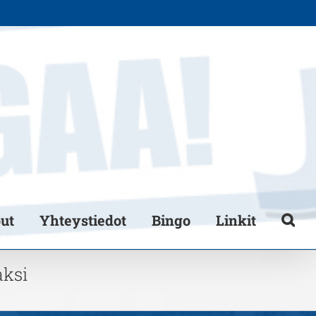
put
Yhteystiedot
Bingo
Linkit
aksi