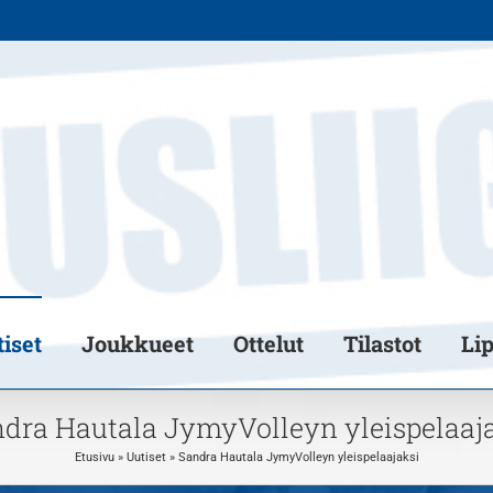
iset
Joukkueet
Ottelut
Tilastot
Li
dra Hautala JymyVolleyn yleispelaaj
Etusivu
»
Uutiset
»
Sandra Hautala JymyVolleyn yleispelaajaksi