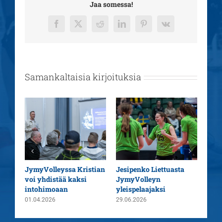
Jaa somessa!
Facebook
X
Reddit
LinkedIn
Pinterest
Vk
Samankaltaisia kirjoituksia
aatu
JymyVolleyssa Kristian
Jesipenko Liettuasta
Kaus
voi yhdistää kaksi
JymyVolleyn
pää
intohimoaan
yleispelaajaksi
26.0
01.04.2026
29.06.2026