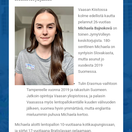
Vaasan Kiistossa
kolme edellistä kautta
pelannut 26-vuotias
Michaela Bajnokovâ
on
toinen JymyVolleyn
keskitorjujista. 180-
senttinen Michaela on
syntyisin Slovakiasta,
mutta asunut jo
vuodesta 2019
Suomessa.
Tulin Erasmus-vaihtoon
Tampereelle vuonna 2019 ja rakastuin Suomeen.
Jatkoin opintoja Vaasan yliopistossa, ja palasin
Vaasassa myös lentopallokentälle kuuden välivuoden
jälkeen, suomea hyvin ymmärtävä, mutta englantia
mieluummin puhuva Michaela kertoo.
Michaela aloitti lentopallon 10-vuotiaana kotikaupungissaan,
ja siirtyi 17-vuotiaana Bratislavaan pelaamaan.