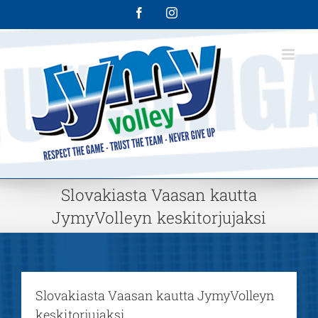
Skip
Facebook
Instagram
to
content
Slovakiasta Vaasan kautta
JymyVolleyn keskitorjujaksi
Slovakiasta Vaasan kautta JymyVolleyn
keskitorjujaksi