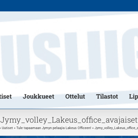
iset
Joukkueet
Ottelut
Tilastot
Li
Jymy_volley_Lakeus_office_avajaiset
»
Uutiset
»
Tule tapaamaan Jymyn pelaajia Lakeus Officeen!
»
Jymy_volley_Lakeus_office_a