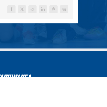
Facebook
X
Reddit
LinkedIn
Pinterest
Vk