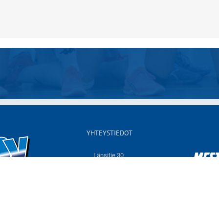
YHTEYSTIEDOT
Länsitie 30,
60550 NURMO
Sähköposti:
info@jymyvolley.fi
Web:
www.jymyvolley.fi