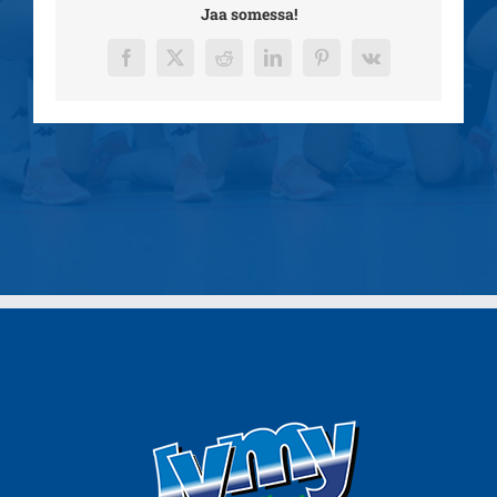
Jaa somessa!
Facebook
X
Reddit
LinkedIn
Pinterest
Vk