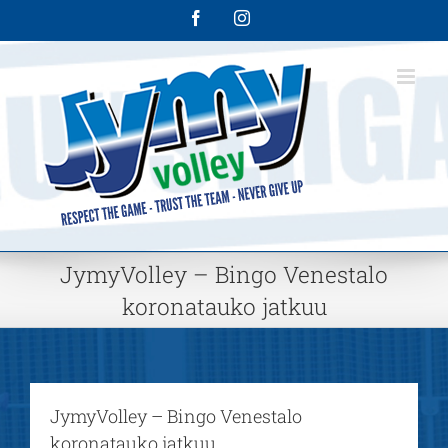
Skip
Facebook
Instagram
to
content
JymyVolley – Bingo Venestalo
koronatauko jatkuu
JymyVolley – Bingo Venestalo
koronatauko jatkuu