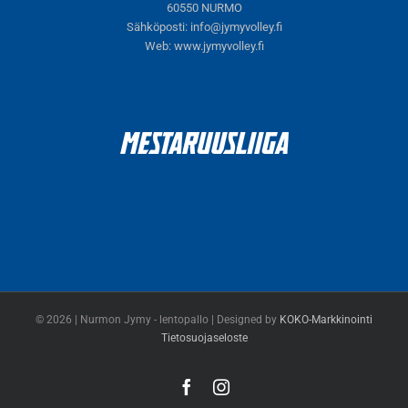
60550 NURMO
Sähköposti:
info@jymyvolley.fi
Web:
www.jymyvolley.fi
© 2026 | Nurmon Jymy - lentopallo | Designed by
KOKO-Markkinointi
Tietosuojaseloste
Facebook
Instagram