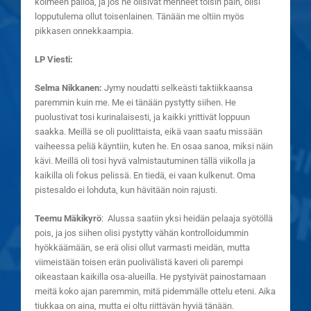
kolmeen palloa, ja jos ne olisivat menneet toisin päin, olisi
lopputulema ollut toisenlainen. Tänään me oltiin myös
pikkasen onnekkaampia.
LP Viesti:
Selma Nikkanen:
Jymy noudatti selkeästi taktiikkaansa
paremmin kuin me. Me ei tänään pystytty siihen. He
puolustivat tosi kurinalaisesti, ja kaikki yrittivät loppuun
saakka. Meillä se oli puolittaista, eikä vaan saatu missään
vaiheessa peliä käyntiin, kuten he. En osaa sanoa, miksi näin
kävi. Meillä oli tosi hyvä valmistautuminen tällä viikolla ja
kaikilla oli fokus pelissä. En tiedä, ei vaan kulkenut. Oma
pistesaldo ei lohduta, kun hävitään noin rajusti.
Teemu Mäkikyrö
: Alussa saatiin yksi heidän pelaaja syötöllä
pois, ja jos siihen olisi pystytty vähän kontrolloidummin
hyökkäämään, se erä olisi ollut varmasti meidän, mutta
viimeistään toisen erän puolivälistä kaveri oli parempi
oikeastaan kaikilla osa-alueilla. He pystyivät painostamaan
meitä koko ajan paremmin, mitä pidemmälle ottelu eteni. Aika
tiukkaa on aina, mutta ei oltu riittävän hyviä tänään.