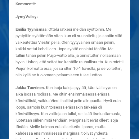
Kommentit:
JymyVolley:
Emilia Tyynismaa
: Ottelu ratkesi meidän syöttöihin. Me
pystyttiin syöttämään siten, kun oli suunniteltu, ja saatiin sillä
vaikeutettua Viestin peliä. Olen tyytyväinen omaan peliini,
kaikki sattui kohdilleen. Jopa syöttö onnistui tänään. Me
tultiin tähän peliin Puijo-voitto alla, ja onnistuttiin nollaamaan
hyvin. Uskon, että voitot tuo kentälle rauhallisuutta. Kun miettii
Puijon kolmatta erää, jossa oltiin 10-1 häviöllä, ja se voitettiin,
niin kyllä se tuo omaan pelaamiseen tulee luottoa.
Jukka Tuovinen.
Kun isoja kaloja pyytää, kärsivällisyys on
aika isossa roolissa. Me oltiin ensimmäisessä erässä
kärsivällisiä, vaikka Viesti hallitsi pelin alkupuolta. Hyvä erän
loppu, samoin kuin toisessa erässäkin tärkeää oli
kärsivällisyys. Kun voittoja on tullut, se lisää itseluottamusta,
luotetaan siihen mitä tehdään. Marginaalit eivät olleet isoja
tänään. Meille kolmas erä oli selkeästi paras, mutta
kahdessa ensimmäisessä marginaalit olivat yhdestä