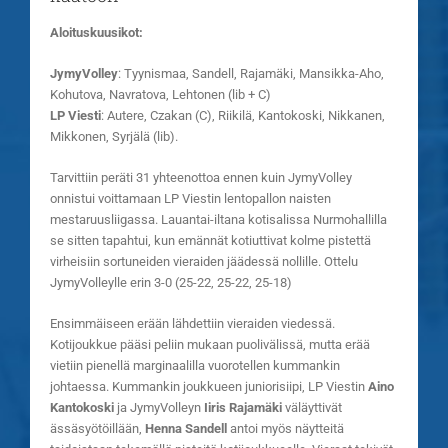
Aloituskuusikot:
JymyVolley
: Tyynismaa, Sandell, Rajamäki, Mansikka-Aho,
Kohutova, Navratova, Lehtonen (lib + C)
LP Viesti
: Autere, Czakan (C), Riikilä, Kantokoski, Nikkanen,
Mikkonen, Syrjälä (lib).
Tarvittiin peräti 31 yhteenottoa ennen kuin JymyVolley
onnistui voittamaan LP Viestin lentopallon naisten
mestaruusliigassa. Lauantai-iltana kotisalissa Nurmohallilla
se sitten tapahtui, kun emännät kotiuttivat kolme pistettä
virheisiin sortuneiden vieraiden jäädessä nollille. Ottelu
JymyVolleylle erin 3-0 (25-22, 25-22, 25-18)
Ensimmäiseen erään lähdettiin vieraiden viedessä.
Kotijoukkue pääsi peliin mukaan puolivälissä, mutta erää
vietiin pienellä marginaalilla vuorotellen kummankin
johtaessa. Kummankin joukkueen juniorisiipi, LP Viestin
Aino
Kantokoski
ja JymyVolleyn
Iiris Rajamäki
väläyttivät
ässäsyötöillään,
Henna Sandell
antoi myös näytteitä