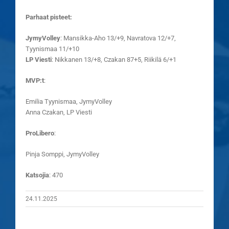
Parhaat pisteet:
JymyVolley
: Mansikka-Aho 13/+9, Navratova 12/+7,
Tyynismaa 11/+10
LP Viesti
: Nikkanen 13/+8, Czakan 87+5, Riikilä 6/+1
MVP:t
:
Emilia Tyynismaa, JymyVolley
Anna Czakan, LP Viesti
ProLibero
:
Pinja Somppi, JymyVolley
Katsojia
: 470
24.11.2025