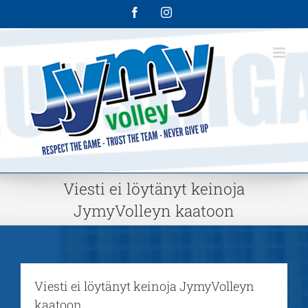
Skip
Facebook
Instagram
to
content
Viesti ei löytänyt keinoja
JymyVolleyn kaatoon
Viesti ei löytänyt keinoja JymyVolleyn
kaatoon