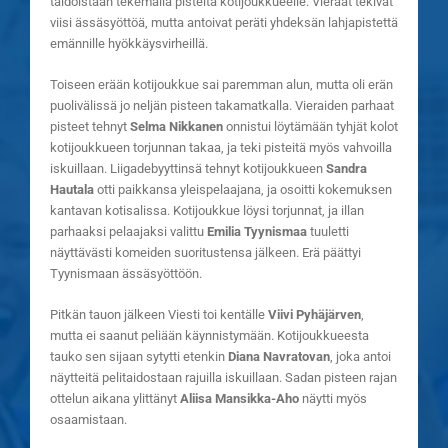
taidoistaan tekemällä pisteitä kotijoukkueelle. Vieraat tekivät
viisi ässäsyöttöä, mutta antoivat peräti yhdeksän lahjapistettä
emännille hyökkäysvirheillä.
Toiseen erään kotijoukkue sai paremman alun, mutta oli erän
puolivälissä jo neljän pisteen takamatkalla. Vieraiden parhaat
pisteet tehnyt
Selma Nikkanen
onnistui löytämään tyhjät kolot
kotijoukkueen torjunnan takaa, ja teki pisteitä myös vahvoilla
iskuillaan. Liigadebyyttinsä tehnyt kotijoukkueen
Sandra
Hautala
otti paikkansa yleispelaajana, ja osoitti kokemuksen
kantavan kotisalissa. Kotijoukkue löysi torjunnat, ja illan
parhaaksi pelaajaksi valittu
Emilia Tyynismaa
tuuletti
näyttävästi komeiden suoritustensa jälkeen. Erä päättyi
Tyynismaan ässäsyöttöön.
Pitkän tauon jälkeen Viesti toi kentälle
Viivi Pyhäjärven
,
mutta ei saanut peliään käynnistymään. Kotijoukkueesta
tauko sen sijaan sytytti etenkin
Diana Navratovan
, joka antoi
näytteitä pelitaidostaan rajuilla iskuillaan. Sadan pisteen rajan
ottelun aikana ylittänyt
Aliisa Mansikka-Aho
näytti myös
osaamistaan.