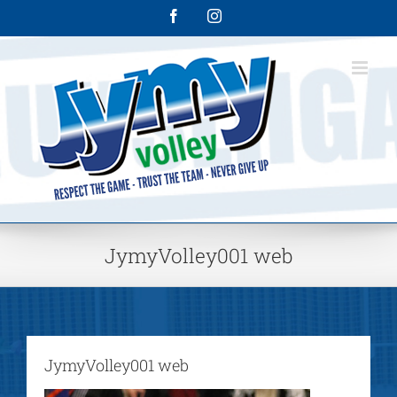
Skip
Facebook
Instagram
to
content
JymyVolley001 web
JymyVolley001 web