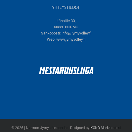
YHTEYSTIEDOT
Länsitie 30,
60550 NURMO
Sähköposti:
info@jymyvolley.fi
Web:
www.jymyvolley.fi
© 2026 | Nurmon Jymy - lentopallo | Designed by
KOKO-Markkinointi