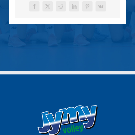
Facebook
X
Reddit
LinkedIn
Pinterest
Vk