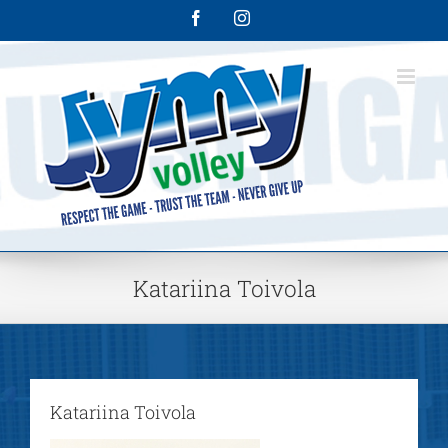
Skip
Facebook
Instagram
to
content
Katariina Toivola
Katariina Toivola