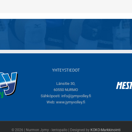
YHTEYSTIEDOT
Länsitie 30,
60550 NURMO
Sähköposti:
info@jymyvolley.fi
Web:
www.jymyvolley.fi
© 2026 | Nurmon Jymy - lentopallo | Designed by
KOKO-Markkinointi