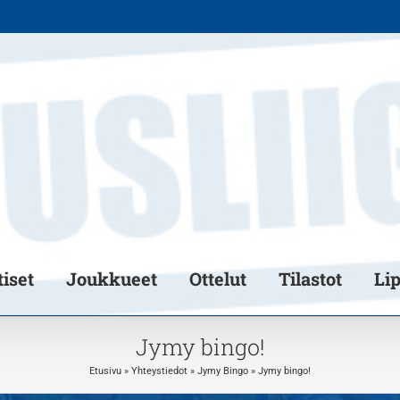
iset
Joukkueet
Ottelut
Tilastot
Li
Jymy bingo!
Etusivu
»
Yhteystiedot
»
Jymy Bingo
»
Jymy bingo!