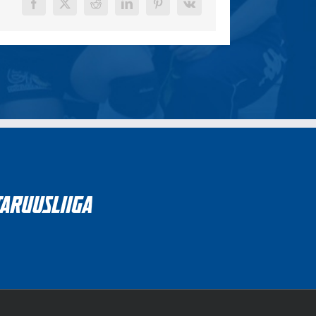
Facebook
X
Reddit
LinkedIn
Pinterest
Vk