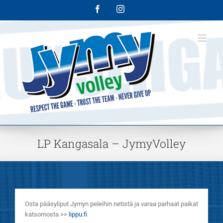
Skip
Facebook
Instagram
to
content
LP Kangasala – JymyVolley
Osta pääsyliput Jymyn peleihin netistä ja varaa parhaat paikat
katsomosta >>
lippu.fi