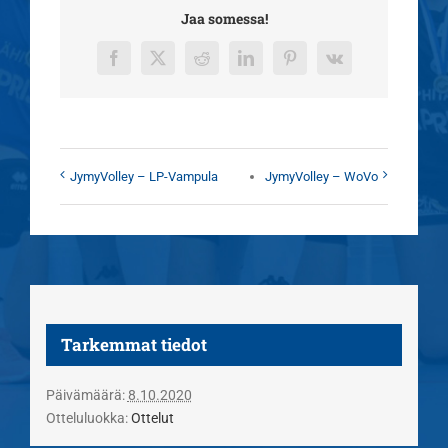
Jaa somessa!
Facebook
X
Reddit
LinkedIn
Pinterest
Vk
JymyVolley – LP-Vampula
JymyVolley – WoVo
Tarkemmat tiedot
Päivämäärä:
8.10.2020
Otteluluokka:
Ottelut