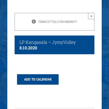
×
TÄMÄ OTTELU ON MENNYT.
LP Kangasala – JymyVolley
8.10.2020
ADD TO CALENDAR