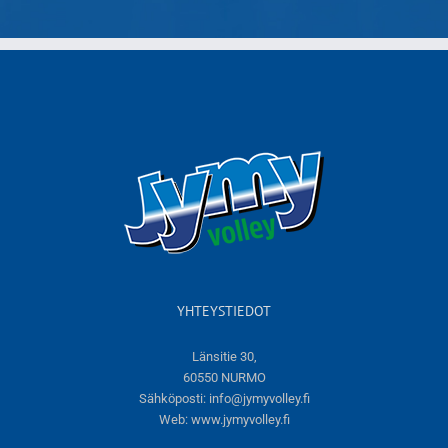
YHTEYSTIEDOT
Länsitie 30,
60550 NURMO
Sähköposti:
info@jymyvolley.fi
Web:
www.jymyvolley.fi