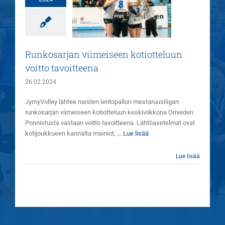
viimeiseen
tiotteluun voitto
tavoitteena
Uutiset
Runkosarjan viimeiseen kotiotteluun
voitto tavoitteena
26.02.2024
JymyVolley lähtee naisten lentopallon mestaruusliigan
runkosarjan viimeiseen kotiotteluun keskiviikkona Oriveden
Ponnistusta vastaan voitto tavoitteena. Lähtöasetelmat ovat
kotijoukkueen kannalta mainiot,
... Lue lisää
Lue lisää