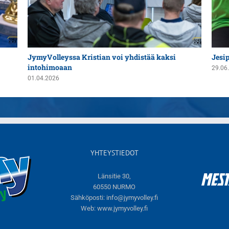
JymyVolleyssa Kristian voi yhdistää kaksi
Jesi
intohimoaan
29.06
01.04.2026
YHTEYSTIEDOT
Länsitie 30,
60550 NURMO
Sähköposti:
info@jymyvolley.fi
Web:
www.jymyvolley.fi