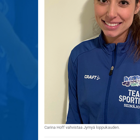
Carina Hoff vahvistaa Jymyä loppukauden.