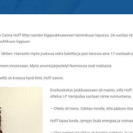
Carina Hoff liittyi naisten liigajoukkueeseen tammikuun lopussa.
24-vuotias Ho
huhtikuun loppuun.
ä lähtien. Harrastin myös juoksua sekä balettia ja jazz-tanssia aina 17-vuotiaak
uomeen innoissaan. Myös asumisjärjestelyt Nurmossa ovat mieluisia.
llä on koossa hyvä tiimi, Hoff sanoo.
Ensikosketus joukkueeseen oli mainio, sillä Hof
ottelua LP Vampulaa vastaan viime sunnuntaina.
– Ottelu oli hieno. Odotan innolla, että pääsen its
Hoff lupaa tuoda Jymyyn lisää energiaa ja voimaa
– Olen pelannut kaikkia etukentän paikkoja, ja usk