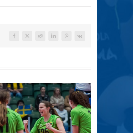
Facebook
X
Reddit
LinkedIn
Pinterest
Vk