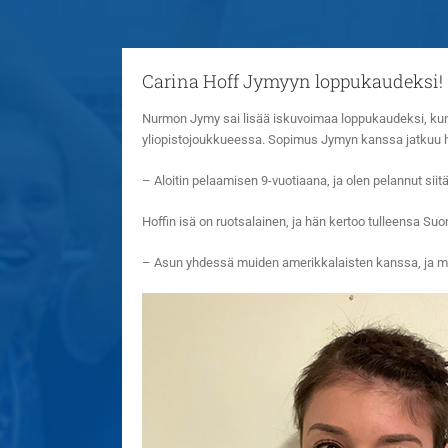
Carina Hoff Jymyyn loppukaudeksi!
Nurmon Jymy sai lisää iskuvoimaa loppukaudeksi, kun 
yliopistojoukkueessa. Sopimus Jymyn kanssa jatkuu 
– Aloitin pelaamisen 9-vuotiaana, ja olen pelannut siit
Hoffin isä on ruotsalainen, ja hän kertoo tulleensa S
– Asun yhdessä muiden amerikkalaisten kanssa, ja mei