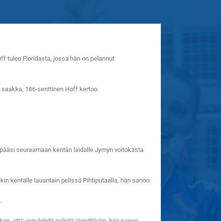
ff tulee Floridasta, jossa hän on pelannut
si saakka, 186-senttinen Hoff kertoo.
f pääsi seuraamaan kentän laidalle Jymyn voitokasta
ekin kentälle lauantain pelissä Pihtiputaalla, hän sanoo.
.
on, että voin tehdä pelistä jännittävän, hän sanoo.