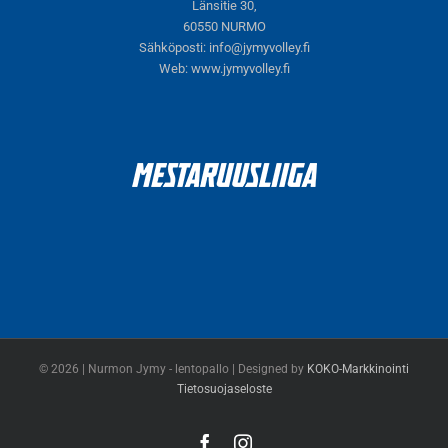
Länsitie 30,
60550 NURMO
Sähköposti:
info@jymyvolley.fi
Web:
www.jymyvolley.fi
© 2026 | Nurmon Jymy - lentopallo | Designed by
KOKO-Markkinointi
Tietosuojaseloste
Facebook
Instagram