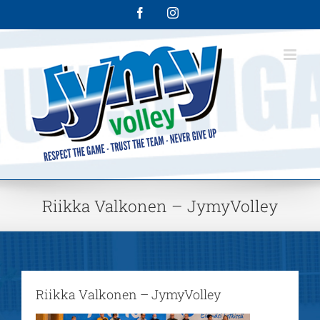
Skip
Facebook
Instagram
to
content
Riikka Valkonen – JymyVolley
Riikka Valkonen – JymyVolley