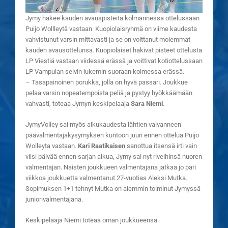
Jymy hakee kauden avauspisteitä kolmannessa ottelussaan
Puijo Wollleytä vastaan. Kuopiolaisryhmä on viime kaudesta
vahvistunut varsin mittavasti ja se on voittanut molemmat
kauden avausottelunsa. Kuopiolaiset hakivat pisteet ottelusta
LP Viestiä vastaan viidessä erässä ja voittivat kotiottelussaan
LP Vampulan selvin lukemin suoraan kolmessa erässä.
– Tasapainoinen porukka, jolla on hyvä passari. Joukkue
pelaa varsin nopeatempoista peliä ja pystyy hyökkäämään
vahvasti, toteaa Jymyn keskipelaaja
Sara Niemi
.
JymyVolley sai myös alkukaudesta lähtien vaivanneen
päävalmentajakysymyksen kuntoon juuri ennen ottelua Puijo
Wolleyta vastaan.
Kari Raatikaisen
sanottua itsensä irti vain
viisi päivää ennen sarjan alkua, Jymy sai nyt riveihinsä nuoren
valmentajan. Naisten joukkueen valmentajana jatkaa jo pari
viikkoa joukkuetta valmentanut 27-vuotias Aleksi Mutka.
Sopimuksen 1+1 tehnyt Mutka on aiemmin toiminut Jymyssä
juniorivalmentajana.
Keskipelaaja Niemi toteaa oman joukkueensa