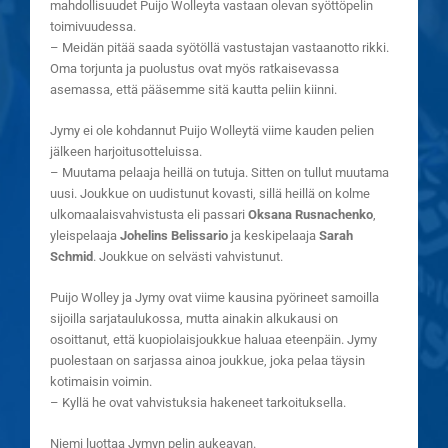
mahdollisuudet Puijo Wolleyta vastaan olevan syöttöpelin
toimivuudessa.
– Meidän pitää saada syötöllä vastustajan vastaanotto rikki.
Oma torjunta ja puolustus ovat myös ratkaisevassa
asemassa, että pääsemme sitä kautta peliin kiinni.
Jymy ei ole kohdannut Puijo Wolleytä viime kauden pelien
jälkeen harjoitusotteluissa.
– Muutama pelaaja heillä on tutuja. Sitten on tullut muutama
uusi. Joukkue on uudistunut kovasti, sillä heillä on kolme
ulkomaalaisvahvistusta eli passari
Oksana Rusnachenko
,
yleispelaaja
Johelins Belissario
ja keskipelaaja
Sarah
Schmid
. Joukkue on selvästi vahvistunut.
Puijo Wolley ja Jymy ovat viime kausina pyörineet samoilla
sijoilla sarjataulukossa, mutta ainakin alkukausi on
osoittanut, että kuopiolaisjoukkue haluaa eteenpäin. Jymy
puolestaan on sarjassa ainoa joukkue, joka pelaa täysin
kotimaisin voimin.
– Kyllä he ovat vahvistuksia hakeneet tarkoituksella.
Niemi luottaa Jymyn pelin aukeavan.