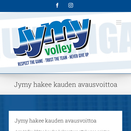
Skip
Facebook
Instagram
to
content
Jymy hakee kauden avausvoittoa
Jymy hakee kauden avausvoittoa