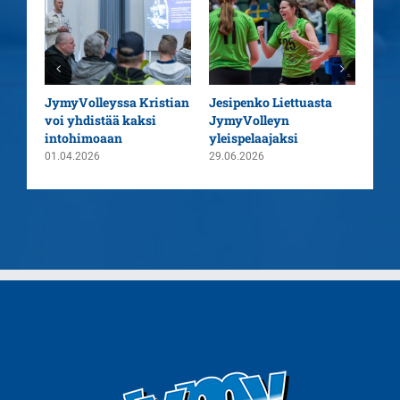
aatu
JymyVolleyssa Kristian
Jesipenko Liettuasta
Kaus
voi yhdistää kaksi
JymyVolleyn
pää
intohimoaan
yleispelaajaksi
26.0
01.04.2026
29.06.2026