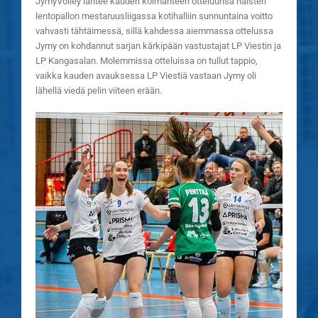
JymyVolley lähtee kauden kolmanteen otteluunsa naisten
lentopallon mestaruusliigassa kotihalliin sunnuntaina voitto
vahvasti tähtäimessä, sillä kahdessa aiemmassa ottelussa
Jymy on kohdannut sarjan kärkipään vastustajat LP Viestin ja
LP Kangasalan. Molemmissa otteluissa on tullut tappio,
vaikka kauden avauksessa LP Viestiä vastaan Jymy oli
lähellä viedä pelin viiteen erään.