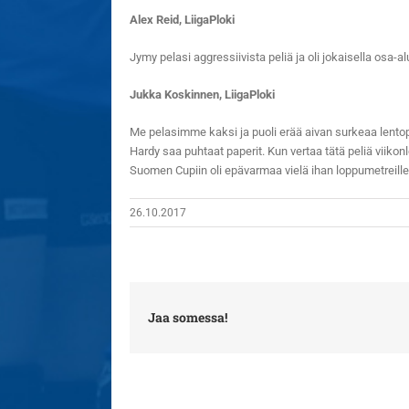
Alex Reid, LiigaPloki
Jymy pelasi aggressiivista peliä ja oli jokaisella osa
Jukka Koskinnen, LiigaPloki
Me pelasimme kaksi ja puoli erää aivan surkeaa lentopa
Hardy saa puhtaat paperit. Kun vertaa tätä peliä viikonl
Suomen Cupiin oli epävarmaa vielä ihan loppumetreill
26.10.2017
Jaa somessa!