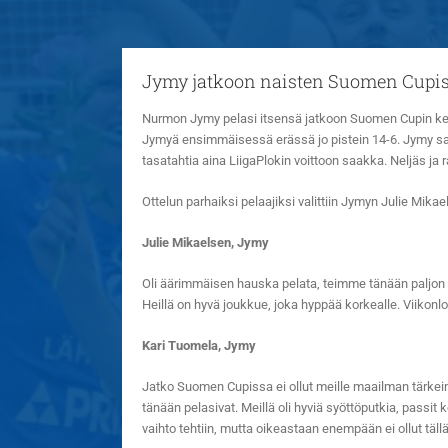
Jymy jatkoon naisten Suomen Cupi
Nurmon Jymy pelasi itsensä jatkoon Suomen Cupin keskivi
Jymyä ensimmäisessä erässä jo pistein 14-6. Jymy sai 
tasatahtia aina LiigaPlokin voittoon saakka. Neljäs ja 
Ottelun parhaiksi pelaajiksi valittiin Jymyn Julie Mika
Julie Mikaelsen, Jymy
Oli äärimmäisen hauska pelata, teimme tänään paljon töi
Heillä on hyvä joukkue, joka hyppää korkealle. Viikonlo
Kari Tuomela, Jymy
Jatko Suomen Cupissa ei ollut meille maailman tärkein a
tänään pelasivat. Meillä oli hyviä syöttöputkia, passit k
vaihto tehtiin, mutta oikeastaan enempään ei ollut tällä