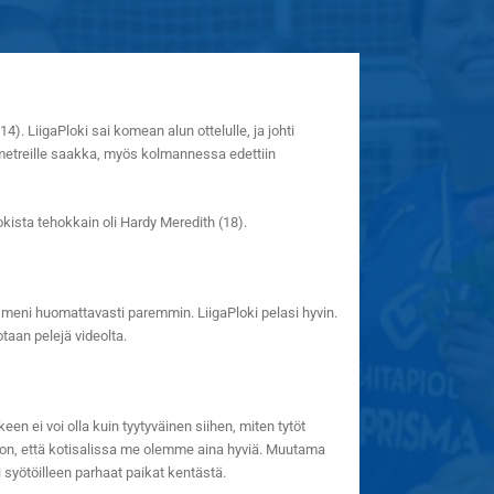
). LiigaPloki sai komean alun ottelulle, ja johti
umetreille saakka, myös kolmannessa edettiin
okista tehokkain oli Hardy Meredith (18).
ki meni huomattavasti paremmin. LiigaPloki pelasi hyvin.
taan pelejä videolta.
en ei voi olla kuin tyytyväinen siihen, miten tytöt
 niin on, että kotisalissa me olemme aina hyviä. Muutama
i syötöilleen parhaat paikat kentästä.