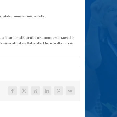
 pelata paremmin ensi viikolla.
lta lipan kentällä tänään, oikeastaan vain Meredith
la sama eli kaksi ottelua alla. Meille osallistuminen
Facebook
X
Reddit
LinkedIn
Pinterest
Vk