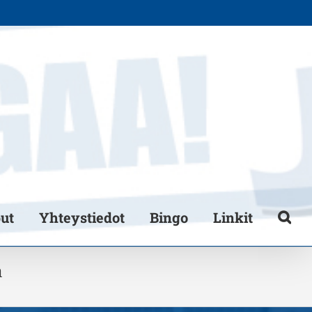
put
Yhteystiedot
Bingo
Linkit
a