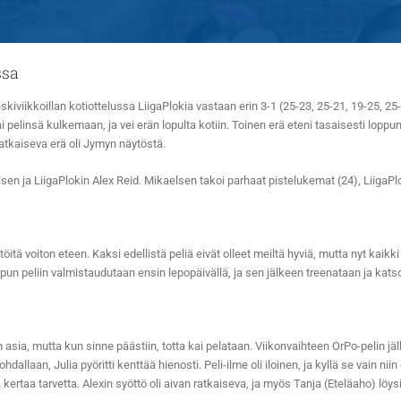
ssa
ikkoillan kotiottelussa LiigaPlokia vastaan erin 3-1 (25-23, 25-21, 19-25, 25-14
pelinsä kulkemaan, ja vei erän lopulta kotiin. Toinen erä eteni tasaisesti lopp
ratkaiseva erä oli Jymyn näytöstä.
elsen ja LiigaPlokin Alex Reid. Mikaelsen takoi parhaat pistelukemat (24), LiigaPl
tä voiton eteen. Kaksi edellistä peliä eivät olleet meiltä hyviä, mutta nyt kaik
pun peliin valmistaudutaan ensin lepopäivällä, ja sen jälkeen treenataan ja katso
sia, mutta kun sinne päästiin, totta kai pelataan. Viikonvaihteen OrPo-pelin jälke
ohdallaan, Julia pyöritti kenttää hienosti. Peli-ilme oli iloinen, ja kyllä se vain
 kertaa tarvetta. Alexin syöttö oli aivan ratkaiseva, ja myös Tanja (Eteläaho) löys