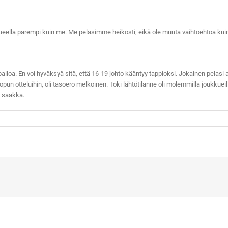
-alueella parempi kuin me. Me pelasimme heikosti, eikä ole muuta vaihtoehtoa kuin
lloa. En voi hyväksyä sitä, että 16-19 johto kääntyy tappioksi. Jokainen pelasi a
opun otteluihin, oli tasoero melkoinen. Toki lähtötilanne oli molemmilla joukkueil
e saakka.