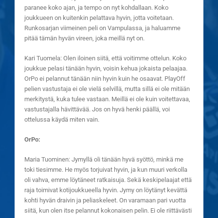
paranee koko ajan, ja tempo on nyt kohdallaan. Koko
joukkueen on kuitenkin pelattava hyvin, jotta voitetaan.
Runkosarjan viimeinen peli on Vampulassa, ja haluamme
pitää tämän hyvän vireen, joka meillä nyt on.
Kari Tuomela: Olen iloinen siitä, että voitimme ottelun. Koko
joukkue pelasi tänään hyvin, voisin kehua jokaista pelaajaa.
OrPo ei pelannut tänään niin hyvin kuin he osaavat. PlayOff
pelien vastustaja ei ole vielä selvillä, mutta sillä ei ole mitään
merkitystä, kuka tulee vastaan. Meillä ei ole kuin voitettavaa,
vastustajalla hävittävää. Jos on hyvä henki päällä, voi
ottelussa käydä miten vain.
OrPo:
Maria Tuominen: Jymyllä oli tänään hyvä syöttö, minkä me
toki tiesimme. He myös torjuivat hyvin, ja kun muuri verkolla
oli vahva, emme löytäneet ratkaisuja. Sekä keskipelaajat että
raja toimivat kotijoukkueella hyvin. Jymy on löytänyt kevättä
kohti hyvän draivin ja peliaskeleet. On varamaan pari vuotta
siitä, kun olen itse pelannut kokonaisen pelin. Ei ole riittävästi