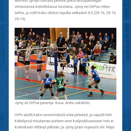
Nurmon Jymyn loistava pelivire jatkui lentopalloliigan
viimeisessä kotiottelussa torstaina.
Jymy vei OrPoa miten
tahtoi, ja voitti koko ottelun lopulta selkeästi 3-0 (25-16, 25-16,
25-19).
Jymy oli OrPoa parempi. Kuva: Anita Jokilehto.
OrPo aloitti kaksi ensimmäistä erää pirteästi, ja naputti heti
kättelyssä muutaman pisteen eron kotijoukkueeseen Into ei
kuitenkaan riittänyt pitkään, ja Jymy jyräsi nopeasti ohi. Maja