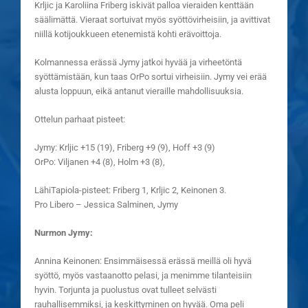
Krljic ja Karoliina Friberg iskivät palloa vieraiden kenttään
säälimättä. Vieraat sortuivat myös syöttövirheisiin, ja avittivat
niillä kotijoukkueen etenemistä kohti erävoittoja.
Kolmannessa erässä Jymy jatkoi hyvää ja virheetöntä
syöttämistään, kun taas OrPo sortui virheisiin. Jymy vei erää
alusta loppuun, eikä antanut vieraille mahdollisuuksia.
Ottelun parhaat pisteet:
Jymy: Krljic +15 (19), Friberg +9 (9), Hoff +3 (9)
OrPo: Viljanen +4 (8), Holm +3 (8),
LähiTapiola-pisteet: Friberg 1, Krljic 2, Keinonen 3.
Pro Libero – Jessica Salminen, Jymy
Nurmon Jymy:
Annina Keinonen: Ensimmäisessä erässä meillä oli hyvä
syöttö, myös vastaanotto pelasi, ja menimme tilanteisiin
hyvin. Torjunta ja puolustus ovat tulleet selvästi
rauhallisemmiksi, ja keskittyminen on hyvää. Oma peli