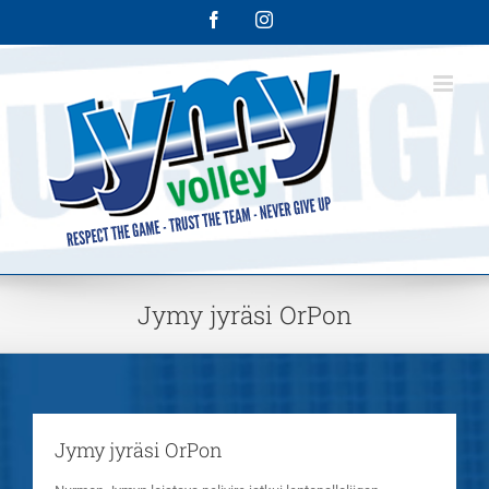
Skip
Facebook
Instagram
to
content
Jymy jyräsi OrPon
Jymy jyräsi OrPon