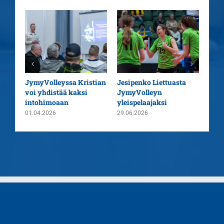
aatu
JymyVolleyssa Kristian
Jesipenko Liettuasta
Kaus
voi yhdistää kaksi
JymyVolleyn
pää
intohimoaan
yleispelaajaksi
26.0
01.04.2026
29.06.2026