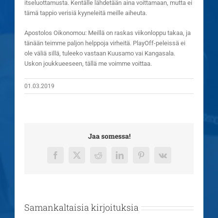
itseluottamusta. Kentälle lähdetään aina voittamaan, mutta ei
tämä tappio verisiä kyyneleitä meille aiheuta.
Apostolos Oikonomou: Meillä on raskas viikonloppu takaa, ja
tänään teimme paljon helppoja virheitä. PlayOff-peleissä ei
ole väliä sillä, tuleeko vastaan Kuusamo vai Kangasala.
Uskon joukkueeseen, tällä me voimme voittaa.
01.03.2019
Jaa somessa!
Facebook
X
Reddit
LinkedIn
Pinterest
Vk
Samankaltaisia kirjoituksia