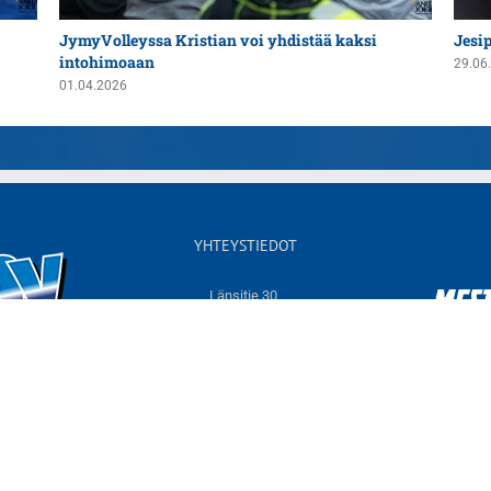
JymyVolleyssa Kristian voi yhdistää kaksi
Jesi
intohimoaan
29.06
01.04.2026
YHTEYSTIEDOT
Länsitie 30,
60550 NURMO
Sähköposti:
info@jymyvolley.fi
Web:
www.jymyvolley.fi
© 2026 | Nurmon Jymy - lentopallo | Designed by
KOKO-Markkinointi
Tietosuojaseloste