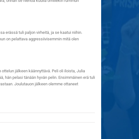
vara, onhan se hienoa kuulla omillekin rummun
rässä tuli paljon virheitä, ja se kaatui niihin.
inun on pelattava aggressiivisemmin mitä olen
ttelun jälkeen käännyttävä. Peli oli iloista, Julia
vää, hän pelasi tänään hyvän pelin. Ensimmäinen erä tuli
ita vastaan. Joulutauon jälkeen olemme ottaneet