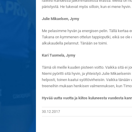
ratkesi kahdessa jälkimmäisessä erässä. Meillä on noi
päristystä. He tukevat myös silloin, kun ei mene hyvin.
Julie Mikaelsen, Jymy
Me pelasimme hyvän ja energisen pelin. Tällä kertaa en
Takana on kymmenen ottelun tappioputki, eikä se ole ol
alkukaudella pelannut. Tänään se toimi.
Kari Tuomela, Jymy
Tämä oli meille kuuden pisteen voitto. Vaikka sitä ei jo
Niemi pyöritti sitä hyvin, ja yhteistyö Julie Mikaelsen
helposti, toinen kaatui syöttövirheisiin. Vaikka tänään
treeneihin mukaan henkisen valmennuksen, kun Timo
Hyvää uutta vuotta ja kiitos kuluneesta vuodesta ka
30.12.2017