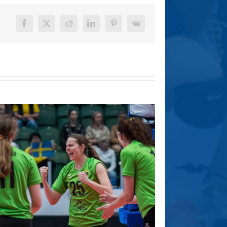
Facebook
X
Reddit
LinkedIn
Pinterest
Vk