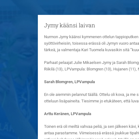
Jymy käänsi laivan
Nurmon Jymy käänsi kymmenen ottelun tappioputken 3-1
syöttövirheisiin, toisessa erässä oli Jymyn vuoro antaa 
tärkeä, ja valmentaja Kari Tuomela kuvasikin sitä ”kuu
Parhaat pelaajat Julie Mikaelsen Jymy ja Sarah Blomgre
Riikilä (13), LPVampula: Blomgren (13), Hujanen (11), 
Sarah Blomgren, LPVampula
En ole aiemmin pelannut täällä. Ottelu oli kova, ja me
otteluun lisäpaineita. Tiesimme jo etukäteen, että luva
Arttu Keränen, LPVampula
Toinen erä oli meiltä vahvaa peliä, ja sen jälkeen käv
antaa parastamme. Viimeisessä erässä joukkue tipahti t