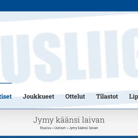
iset
Joukkueet
Ottelut
Tilastot
Li
Jymy käänsi laivan
Etusivu
»
Uutiset
»
Jymy käänsi laivan