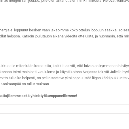
n 30 hengen fanijoukko, jolle olen antanut aiemminkin kiitosta. He ovat voima
ergia ei loppunut kesken vaan jaksoimme koko ottelun loppuun saakka. Toisessa e
lut helppoa. Katsoin joulutauon aikana videoita otteluista, ja huomasin, että m
ukkueelle mitenkään korostettu, kaikki tiesivät, että laivan on kymmenen hävityn o
in kanssa toimi mainiosti. Joululoma ja käynti kotona Norjassa tekivät Julielle hy
 voitto tuli aika helposti, on peliin saatava yksi napsu lisää liigan kärkijoukkue
 Kankaanpää on tullut mukaan.
nnattajillemme sekä yhteistyökumppaneillemme!