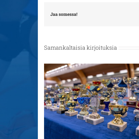
Jaa somessa!
Samankaltaisia kirjoituksia