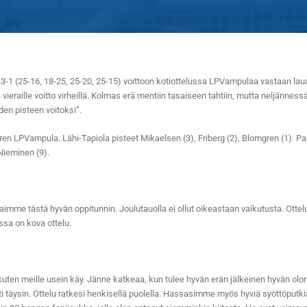
 (25-16, 18-25, 25-20, 25-15) voittoon kotiottelussa LPVampulaa vastaan laua
vieraille voitto virheillä. Kolmas erä mentiin tasaiseen tahtiin, mutta neljänness
den pisteen voitoksi”.
n LPVampula. Lähi-Tapiola pisteet Mikaelsen (3), Friberg (2), Blomgren (1). Par
Nieminen (9).
 saimme tästä hyvän oppitunnin. Joulutauolla ei ollut oikeastaan vaikutusta. Ot
ssa on kova ottelu.
i, kuten meille usein käy. Jänne katkeaa, kun tulee hyvän erän jälkeinen hyvän o
äysin. Ottelu ratkesi henkisellä puolella. Hassasimme myös hyviä syöttöputkia, j