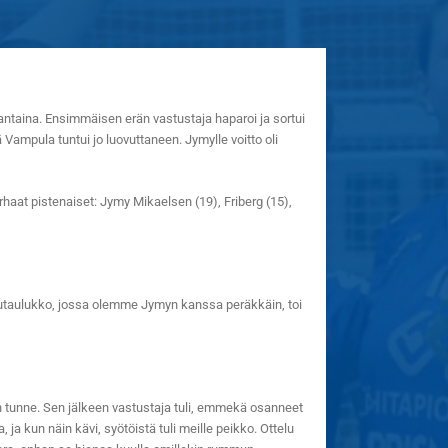
ntaina. Ensimmäisen erän vastustaja haparoi ja sortui
ä Vampula tuntui jo luovuttaneen. Jymylle voitto oli
haat pistenaiset: Jymy Mikaelsen (19), Friberg (15),
telutaulukko, jossa olemme Jymyn kanssa peräkkäin, toi
lon tunne. Sen jälkeen vastustaja tuli, emmekä osanneet
a kun näin kävi, syötöistä tuli meille peikko. Ottelu