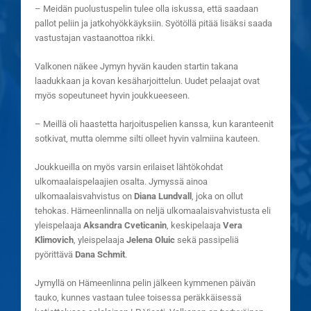
– Meidän puolustuspelin tulee olla iskussa, että saadaan
pallot peliin ja jatkohyökkäyksiin. Syötöllä pitää lisäksi saada
vastustajan vastaanottoa rikki.
Valkonen näkee Jymyn hyvän kauden startin takana
laadukkaan ja kovan kesäharjoittelun. Uudet pelaajat ovat
myös sopeutuneet hyvin joukkueeseen.
– Meillä oli haastetta harjoituspelien kanssa, kun karanteenit
sotkivat, mutta olemme silti olleet hyvin valmiina kauteen.
Joukkueilla on myös varsin erilaiset lähtökohdat
ulkomaalaispelaajien osalta. Jymyssä ainoa
ulkomaalaisvahvistus on
Diana Lundvall
, joka on ollut
tehokas. Hämeenlinnalla on neljä ulkomaalaisvahvistusta eli
yleispelaaja
Aksandra Cveticanin
, keskipelaaja
Vera
Klimovich
, yleispelaaja
Jelena Oluic
sekä passipeliä
pyörittävä
Dana Schmit
.
Jymyllä on Hämeenlinna pelin jälkeen kymmenen päivän
tauko, kunnes vastaan tulee toisessa peräkkäisessä