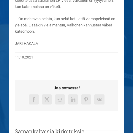
kotiottelussa salolainen LP Viesti. Valkonen on tyytyväinen,
kun katsomoissa on väkeä.
– On mahtavaa pelata, kun sekä koti- että vieraspeleissä on
yleisöä. Lisääkin vielä mahtuu, Valkonen kannustaa väkeä
katsomoon.
JARI HAKALA
11.10.2021
Jaa somessa!
Facebook
X
Reddit
LinkedIn
Pinterest
Vk
Samankaltaisia kirjoituksia