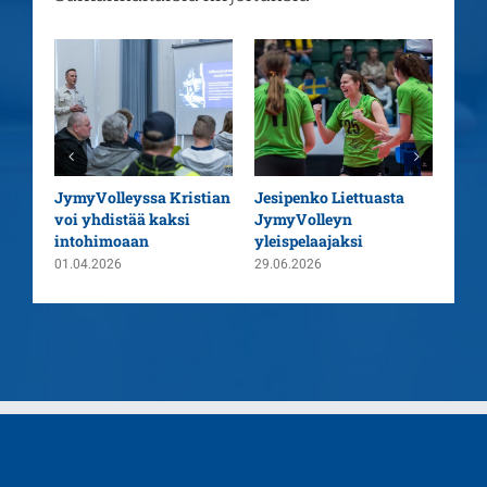
aatu
JymyVolleyssa Kristian
Jesipenko Liettuasta
Kaus
voi yhdistää kaksi
JymyVolleyn
pää
intohimoaan
yleispelaajaksi
26.0
01.04.2026
29.06.2026