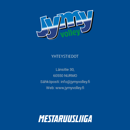
YHTEYSTIEDOT
Länsitie 30,
60550 NURMO
Sähköposti:
info@jymyvolley.fi
Web:
www.jymyvolley.fi