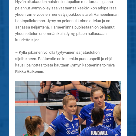
Hyvän alkukauden naisten lentopallon mestaruusliigassa
pelannut JymyVolley saa vastaansa keskiviikon arkipelissä
yhden viime vuosien menestysjoukkueista eli Hämeenlinnan
Lentopallokerhon. Jymy on pelannut kolme ottelua ja on
sarjassa neljäntenä. Hämeenlinna puolestaan on pelannut
yhden ottelun enemmän kuin Jymy, pitäen hallussaan
kuudetta sijaa.
– Kyllä jokainen voi olla tyytyväinen sarjataulukon
sijoitukseen. Päätavoite on kuitenkin pudotuspelit ja ehjä
kausi, painottaa toista kauttaan Jymyn kapteenina toimiva
Riikka Valkonen
.