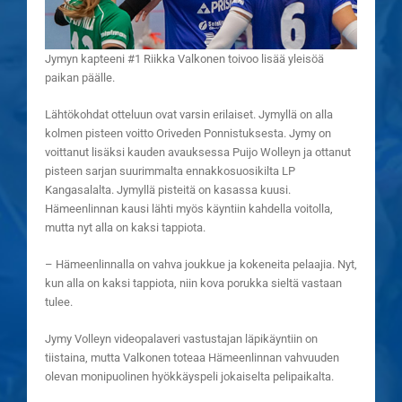
Jymyn kapteeni #1 Riikka Valkonen toivoo lisää yleisöä
paikan päälle.
Lähtökohdat otteluun ovat varsin erilaiset. Jymyllä on alla
kolmen pisteen voitto Oriveden Ponnistuksesta. Jymy on
voittanut lisäksi kauden avauksessa Puijo Wolleyn ja ottanut
pisteen sarjan suurimmalta ennakkosuosikilta LP
Kangasalalta. Jymyllä pisteitä on kasassa kuusi.
Hämeenlinnan kausi lähti myös käyntiin kahdella voitolla,
mutta nyt alla on kaksi tappiota.
– Hämeenlinnalla on vahva joukkue ja kokeneita pelaajia. Nyt,
kun alla on kaksi tappiota, niin kova porukka sieltä vastaan
tulee.
Jymy Volleyn videopalaveri vastustajan läpikäyntiin on
tiistaina, mutta Valkonen toteaa Hämeenlinnan vahvuuden
olevan monipuolinen hyökkäyspeli jokaiselta pelipaikalta.