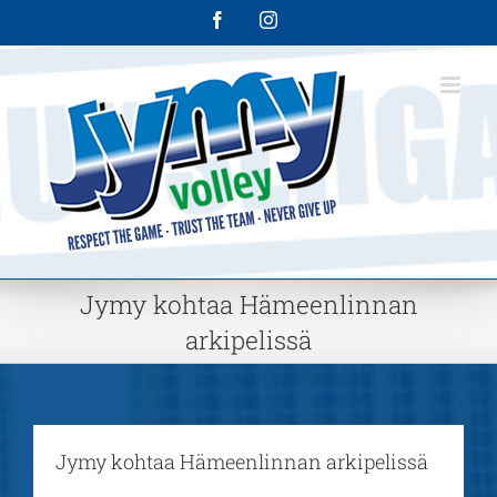
Skip
Facebook
Instagram
to
content
Jymy kohtaa Hämeenlinnan
arkipelissä
Jymy kohtaa Hämeenlinnan arkipelissä