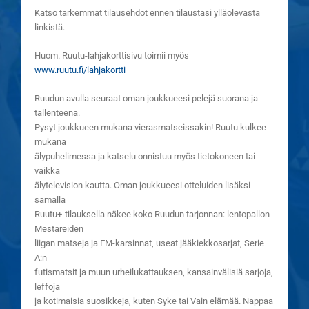
Katso tarkemmat tilausehdot ennen tilaustasi ylläolevasta
linkistä.
Huom. Ruutu-lahjakorttisivu toimii myös
www.ruutu.fi/lahjakortti
Ruudun avulla seuraat oman joukkueesi pelejä suorana ja
tallenteena.
Pysyt joukkueen mukana vierasmatseissakin! Ruutu kulkee
mukana
älypuhelimessa ja katselu onnistuu myös tietokoneen tai
vaikka
älytelevision kautta. Oman joukkueesi otteluiden lisäksi
samalla
Ruutu+-tilauksella näkee koko Ruudun tarjonnan: lentopallon
Mestareiden
liigan matseja ja EM-karsinnat, useat jääkiekkosarjat, Serie
A:n
futismatsit ja muun urheilukattauksen, kansainvälisiä sarjoja,
leffoja
ja kotimaisia suosikkeja, kuten Syke tai Vain elämää. Nappaa