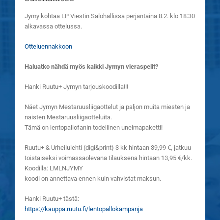
Jymy kohtaa LP Viestin Salohallissa perjantaina 8.2. klo 18:30
alkavassa ottelussa.
Otteluennakkoon
Haluatko nähdä myös kaikki Jymyn vieraspelit?
Hanki Ruutu+ Jymyn tarjouskoodilla!!!
Näet Jymyn Mestaruusliigaottelut ja paljon muita miesten ja
naisten Mestaruusliigaotteluita.
Tämä on lentopallofanin todellinen unelmapaketti!
Ruutu+ & Urheilulehti (digi&print) 3 kk hintaan 39,99 €, jatkuu
toistaiseksi voimassaolevana tilauksena hintaan 13,95 €/kk.
Koodilla: LMLNJYMY
koodi on annettava ennen kuin vahvistat maksun.
Hanki Ruutu+ tästä:
https://kauppa.ruutu.fi/lentopallokampanja