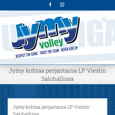
Skip
Facebook
Instagram
to
content
Jymy kohtaa perjantaina LP Viestin
Salohallissa
Jymy kohtaa perjantaina LP Viestin
Salohallissa