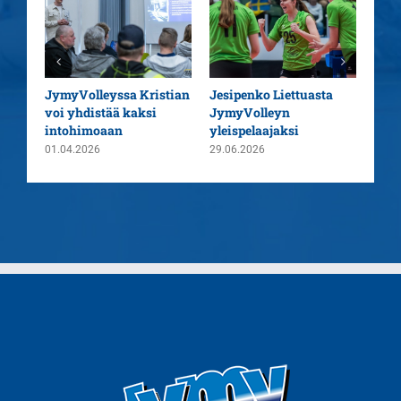
aatu
JymyVolleyssa Kristian
Jesipenko Liettuasta
Kaus
voi yhdistää kaksi
JymyVolleyn
pää
intohimoaan
yleispelaajaksi
26.0
01.04.2026
29.06.2026