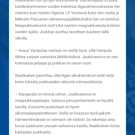
Raatikainen tuli Jymyyn Kuortaneelta. Valmentajalla on pitkä
kahdenkymmenen vuoden kokemus liigavalmennuksesta niin
miesten kuin naisten liigasta. LP Viestissä kului viisi vuotta ja
Mikkelin Passarien valmennuspäällikkönäkin hän on toiminut.
Maajoukkuekuviot ovat tutut naisten maajoukkueesta kolmen
vuoden ajalta. Joukkue asettaa tavoitteen kauteen tällä
viikolla.
– Avaus Vampulaa vastaan on meille hyvä, sillä Vampula
lähtee sarjaan samoista lähtökohdista. Joukkueessa on vain
kotimaisia pelaajia ja joukkue on varsin nuori.
Raatikainen painottaa, että liigan alkukierrokset eivät vielä
kerro totuutta joukkueiden välisistä voimasuhteista.
– Kangasala on niminä vahvin. Joukkueessa on
maajoukkuepelaajia. Salossa peruspelaaminen on hyvällä
tasolla. Kuusamo puolestaan on hyvin
ulkomaalaispainotteinen. Siellä on kasassa hyvä paketti.
Hämeenlinnakaan ei varmasti ole statisti. Se rakentaa aina
kovan joukkueen jossain vaiheessa kautta, Raatikainen listaa
kärkipään joukkueita.