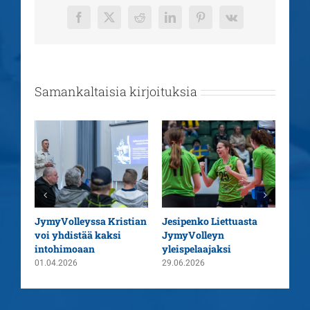
Facebook
X
Reddit
LinkedIn
Pinterest
Vk
Samankaltaisia kirjoituksia
aatu
JymyVolleyssa Kristian
Jesipenko Liettuasta
Kaus
voi yhdistää kaksi
JymyVolleyn
pää
intohimoaan
yleispelaajaksi
26.0
01.04.2026
29.06.2026