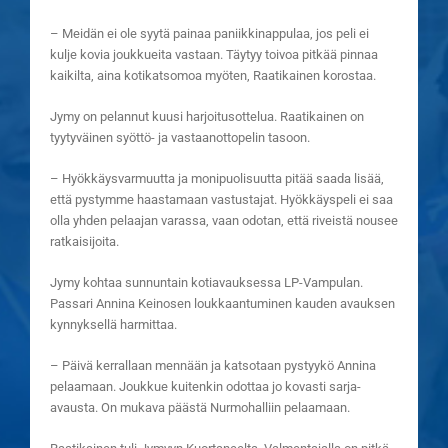
– Meidän ei ole syytä painaa paniikkinappulaa, jos peli ei
kulje kovia joukkueita vastaan. Täytyy toivoa pitkää pinnaa
kaikilta, aina kotikatsomoa myöten, Raatikainen korostaa.
Jymy on pelannut kuusi harjoitusottelua. Raatikainen on
tyytyväinen syöttö- ja vastaanottopelin tasoon.
– Hyökkäysvarmuutta ja monipuolisuutta pitää saada lisää,
että pystymme haastamaan vastustajat. Hyökkäyspeli ei saa
olla yhden pelaajan varassa, vaan odotan, että riveistä nousee
ratkaisijoita.
Jymy kohtaa sunnuntain kotiavauksessa LP-Vampulan.
Passari Annina Keinosen loukkaantuminen kauden avauksen
kynnyksellä harmittaa.
– Päivä kerrallaan mennään ja katsotaan pystyykö Annina
pelaamaan. Joukkue kuitenkin odottaa jo kovasti sarja-
avausta. On mukava päästä Nurmohalliin pelaamaan.