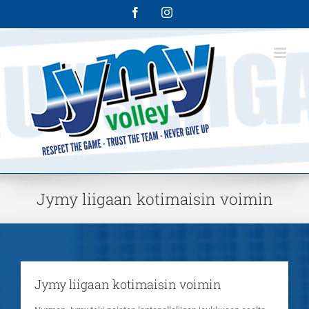
Skip
Facebook
Instagram
to
content
Jymy liigaan kotimaisin voimin
Jymy liigaan kotimaisin voimin