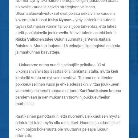
Nurmon Jymy teki naisten lentopalloliigan joukkueen osalta
alkavalle kaudelle selvän strategisen valinnan.
Ulkomaalaisvahvistukset ovat poissa sekä viime kaudella
kokemusta tuonut
Kaisa Nyman
. Jymy lähteekin kauteen
täysin kotimaisin voimin tai voisi jopa tarkentaa, että lähes
etelä-pohjalaisella joukkueella. Vahvistuksia on toki kaksi.
Riikka Valkonen
tulee Oulun suunnalta ja
Venla Raitala
Raisiosta. Muuten laajassa 16 pelaajan liigaringissä on omia
ja maakunnan kasvatteja.
– Haluamme antaa nuorille pelaajille peliaikaa. Yksi
ulkomaanvahvistus saattaa olla hankintalistalla, mutta kieli
keskellä suuta on nyt vain mentävä. Takana on kuitenkin
poikkeuksellinen vuosi ja ehkä edessäkin, viittaa joukkueen
valmentajana kesäkuussa aloittanut
Kari Raatikainen
korona-
pandemiaan ja sen mukanaan tuomiin joukkueurheilun
murheisiin.
Raatikainen painottaakin, että nuorennusleikkauksen myötä
odotukset tulee myös olla realistiset. Nuorella joukkueella ei
kovin paljon kokemusta ole muutamia pelaajia lukuun
ottamatta.