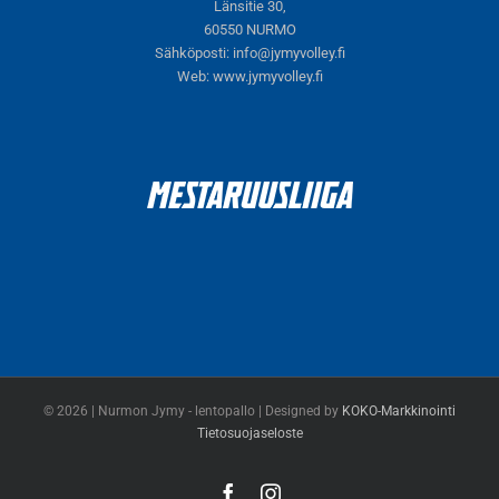
Länsitie 30,
60550 NURMO
Sähköposti:
info@jymyvolley.fi
Web:
www.jymyvolley.fi
© 2026 | Nurmon Jymy - lentopallo | Designed by
KOKO-Markkinointi
Tietosuojaseloste
Facebook
Instagram