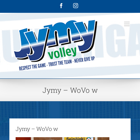
Skip
Facebook
Instagram
to
content
Jymy – WoVo w
Jymy – WoVo w